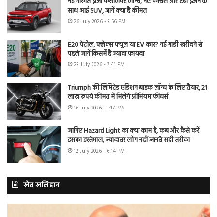
नई मारुति ब्रेजा फेसलिफ्ट लॉन्च, नए फीचर्स और टर्बो इंजन के
साथ आई SUV, जानें क्या है कीमत
26 July 2026 - 3:56 PM
E20 पेट्रोल, फ्लेक्स फ्यूल या EV कार? नई गाड़ी खरीदने से
पहले जानें किसमें है ज्यादा फायदा
23 July 2026 - 7:41 PM
Triumph की लिमिटेड एडिशन बाइक लॉन्च के लिए तैयार, 21
लाख रुपये कीमत में मिलेंगे प्रीमियम फीचर्स
16 July 2026 - 3:17 PM
जानिए Hazard Light का क्या काम है, कब और कैसे करें
इसका इस्तेमाल, ज्यादातर लोग नहीं जानते सही तरीका
12 July 2026 - 6:14 PM
खेत खलिहान