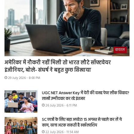
वायरल
अमेरिका में नौकरी नहीं मिली तो भारत लौटे सॉफ्टवेयर
इंजीनियर, बोले- संघर्ष ने बहुत कुछ सिखाया
29 July 2026 - 8:00 PM
UGC NET Answer Key में देरी की वजह पेपर लीक विवाद?
लाखों उम्मीदवार कर रहे इंतजार
26 July 2026 - 6:11 PM
SC छात्रों के लिए बड़ा अपडेट! 15 अगस्त से पहले कर लें ये
काम, वरना अटक सकती है स्कॉलरशिप
22 July 2026 - 11:54 AM