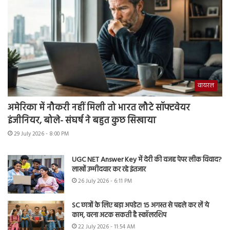
वायरल
अमेरिका में नौकरी नहीं मिली तो भारत लौटे सॉफ्टवेयर
इंजीनियर, बोले- संघर्ष ने बहुत कुछ सिखाया
29 July 2026 - 8:00 PM
UGC NET Answer Key में देरी की वजह पेपर लीक विवाद?
लाखों उम्मीदवार कर रहे इंतजार
26 July 2026 - 6:11 PM
SC छात्रों के लिए बड़ा अपडेट! 15 अगस्त से पहले कर लें ये
काम, वरना अटक सकती है स्कॉलरशिप
22 July 2026 - 11:54 AM