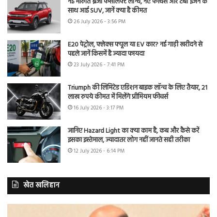
नई मारुति ब्रेजा फेसलिफ्ट लॉन्च, नए फीचर्स और टर्बो इंजन के
साथ आई SUV, जानें क्या है कीमत
26 July 2026 - 3:56 PM
E20 पेट्रोल, फ्लेक्स फ्यूल या EV कार? नई गाड़ी खरीदने से
पहले जानें किसमें है ज्यादा फायदा
23 July 2026 - 7:41 PM
Triumph की लिमिटेड एडिशन बाइक लॉन्च के लिए तैयार, 21
लाख रुपये कीमत में मिलेंगे प्रीमियम फीचर्स
16 July 2026 - 3:17 PM
जानिए Hazard Light का क्या काम है, कब और कैसे करें
इसका इस्तेमाल, ज्यादातर लोग नहीं जानते सही तरीका
12 July 2026 - 6:14 PM
खेत खलिहान