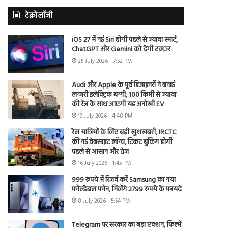
टेक्नोलॉजी
iOS 27 में नई Siri होगी पहले से ज्यादा स्मार्ट,
ChatGPT और Gemini को देगी टक्कर
25 July 2026 - 7:52 PM
Audi और Apple के पूर्व डिजाइनरों ने बनाई
लग्जरी इलेक्ट्रिक बग्गी, 100 किमी से ज्यादा
की रेंज के साथ आएगी यह अनोखी EV
19 July 2026 - 4:48 PM
रेल यात्रियों के लिए बड़ी खुशखबरी, IRCTC
की नई वेबसाइट लॉन्च, टिकट बुकिंग होगी
पहले से आसान और तेज
16 July 2026 - 1:45 PM
999 रुपये में रिजर्व करें Samsung का नया
फोल्डेबल फोन, मिलेंगे 2799 रुपये के फायदे
8 July 2026 - 5:54 PM
Telegram पर सरकार का बड़ा एक्शन, फिल्में