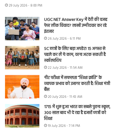
29 July 2026 - 8:00 PM
UGC NET Answer Key में देरी की वजह
पेपर लीक विवाद? लाखों उम्मीदवार कर रहे
इंतजार
26 July 2026 - 6:11 PM
SC छात्रों के लिए बड़ा अपडेट! 15 अगस्त से
पहले कर लें ये काम, वरना अटक सकती है
स्कॉलरशिप
22 July 2026 - 11:54 AM
नीट परीक्षा में सफलता “शिक्षा क्रांति” के
व्यापक प्रभाव को उजागर करती है: शिक्षा मंत्री
बैंस
20 July 2026 - 11:43 AM
1715 में शुरू हुआ भारत का सबसे पुराना स्कूल,
300 साल बाद भी दे रहा है हजारों छात्रों को
शिक्षा
19 July 2026 - 7:14 PM