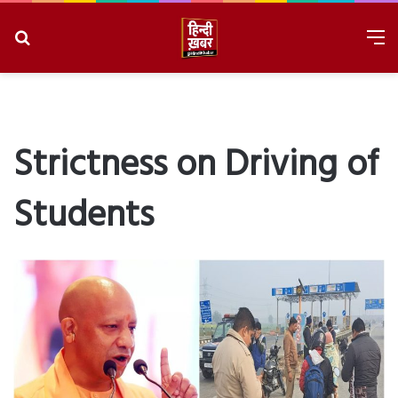
Search
M
for
8/6/2026, 8:49:39 PM
Strictness on Driving of
Students