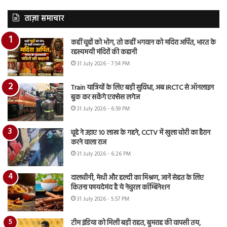
ताज़ा समाचार
कहीं चूहों को भोग, तो कहीं भगवान को मदिरा अर्पित, भारत के
रहस्यमयी मंदिरों की कहानी
31 July 2026 - 7:54 PM
Train यात्रियों के लिए बड़ी सुविधा, अब IRCTC से ऑनलाइन
बुक कर सकेंगे एक्सेस लगेज
31 July 2026 - 6:59 PM
चूहे ने उड़ाए 10 लाख के गहने, CCTV में खुला चोरी का हैरान
करने वाला राज
31 July 2026 - 6:26 PM
दालचीनी, मेथी और हल्दी का मिश्रण, जानें सेहत के लिए
कितना फायदेमंद है ये नेचुरल कॉम्बिनेशन
31 July 2026 - 5:57 PM
टीम इंडिया को मिली बड़ी राहत, बुमराह की वापसी तय,