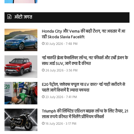
ऑटो जगत
Honda City और Verna की बढ़ी टेंशन, नए अवतार में आ
रही Skoda Slavia Facelift
30 July 2026 - 7:48 PM
नई मारुति ब्रेजा फेसलिफ्ट लॉन्च, नए फीचर्स और टर्बो इंजन के
साथ आई SUV, जानें क्या है कीमत
26 July 2026 - 3:56 PM
E20 पेट्रोल, फ्लेक्स फ्यूल या EV कार? नई गाड़ी खरीदने से
पहले जानें किसमें है ज्यादा फायदा
23 July 2026 - 7:41 PM
Triumph की लिमिटेड एडिशन बाइक लॉन्च के लिए तैयार, 21
लाख रुपये कीमत में मिलेंगे प्रीमियम फीचर्स
16 July 2026 - 3:17 PM