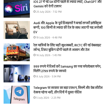
iOS 27 में नई Siri होगी पहले से ज्यादा स्मार्ट, ChatGPT और
Gemini को देगी टक्कर
25 July 2026 - 7:52 PM
Audi और Apple के पूर्व डिजाइनरों ने बनाई लग्जरी इलेक्ट्रिक
बग्गी, 100 किमी से ज्यादा की रेंज के साथ आएगी यह अनोखी
EV
19 July 2026 - 4:48 PM
रेल यात्रियों के लिए बड़ी खुशखबरी, IRCTC की नई वेबसाइट
लॉन्च, टिकट बुकिंग होगी पहले से आसान और तेज
16 July 2026 - 1:45 PM
999 रुपये में रिजर्व करें Samsung का नया फोल्डेबल फोन,
मिलेंगे 2799 रुपये के फायदे
8 July 2026 - 5:54 PM
Telegram पर सरकार का बड़ा एक्शन, फिल्में और वेब सीरीज
देखना पड़ेगा भारी, तीन दिनों में दूसरा नोटिस
5 July 2026 - 2:25 PM