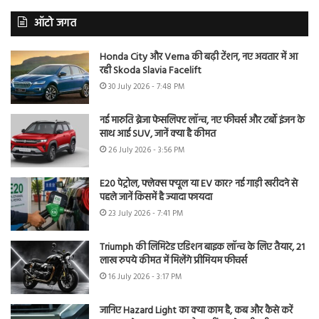
ऑटो जगत
Honda City और Verna की बढ़ी टेंशन, नए अवतार में आ
रही Skoda Slavia Facelift
30 July 2026 - 7:48 PM
नई मारुति ब्रेजा फेसलिफ्ट लॉन्च, नए फीचर्स और टर्बो इंजन के
साथ आई SUV, जानें क्या है कीमत
26 July 2026 - 3:56 PM
E20 पेट्रोल, फ्लेक्स फ्यूल या EV कार? नई गाड़ी खरीदने से
पहले जानें किसमें है ज्यादा फायदा
23 July 2026 - 7:41 PM
Triumph की लिमिटेड एडिशन बाइक लॉन्च के लिए तैयार, 21
लाख रुपये कीमत में मिलेंगे प्रीमियम फीचर्स
16 July 2026 - 3:17 PM
जानिए Hazard Light का क्या काम है, कब और कैसे करें