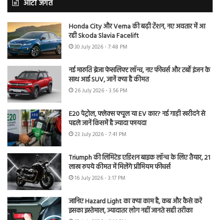
ऑटो जगत
Honda City और Verna की बढ़ी टेंशन, नए अवतार में आ
रही Skoda Slavia Facelift
30 July 2026 - 7:48 PM
नई मारुति ब्रेजा फेसलिफ्ट लॉन्च, नए फीचर्स और टर्बो इंजन के
साथ आई SUV, जानें क्या है कीमत
26 July 2026 - 3:56 PM
E20 पेट्रोल, फ्लेक्स फ्यूल या EV कार? नई गाड़ी खरीदने से
पहले जानें किसमें है ज्यादा फायदा
23 July 2026 - 7:41 PM
Triumph की लिमिटेड एडिशन बाइक लॉन्च के लिए तैयार, 21
लाख रुपये कीमत में मिलेंगे प्रीमियम फीचर्स
16 July 2026 - 3:17 PM
जानिए Hazard Light का क्या काम है, कब और कैसे करें
इसका इस्तेमाल, ज्यादातर लोग नहीं जानते सही तरीका