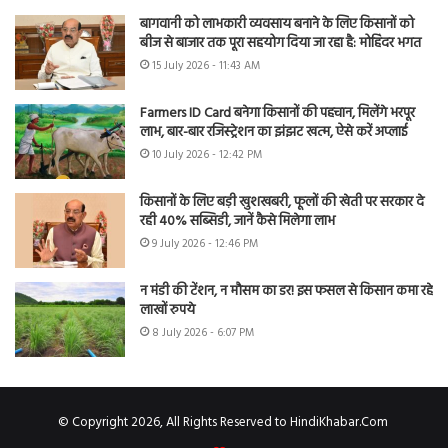
बागवानी को लाभकारी व्यवसाय बनाने के लिए किसानों को
बीज से बाजार तक पूरा सहयोग दिया जा रहा है: मोहिंदर भगत
15 July 2026 - 11:43 AM
Farmers ID Card बनेगा किसानों की पहचान, मिलेंगे भरपूर
लाभ, बार-बार रजिस्ट्रेशन का झंझट खत्म, ऐसे करें अप्लाई
10 July 2026 - 12:42 PM
किसानों के लिए बड़ी खुशखबरी, फूलों की खेती पर सरकार दे
रही 40% सब्सिडी, जानें कैसे मिलेगा लाभ
9 July 2026 - 12:46 PM
न मंडी की टेंशन, न मौसम का डर! इस फसल से किसान कमा रहे
लाखों रुपये
8 July 2026 - 6:07 PM
© Copyright 2026, All Rights Reserved to HindiKhabar.Com