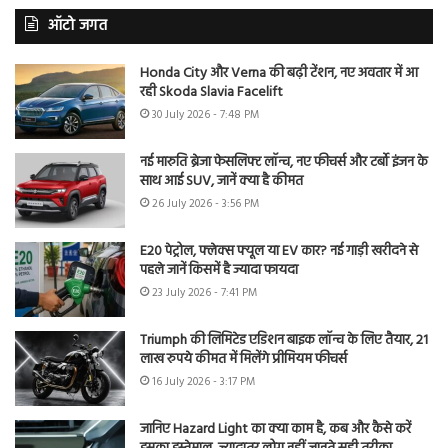
ऑटो जगत
Honda City और Verna की बढ़ी टेंशन, नए अवतार में आ
रही Skoda Slavia Facelift
30 July 2026 - 7:48 PM
नई मारुति ब्रेजा फेसलिफ्ट लॉन्च, नए फीचर्स और टर्बो इंजन के
साथ आई SUV, जानें क्या है कीमत
26 July 2026 - 3:56 PM
E20 पेट्रोल, फ्लेक्स फ्यूल या EV कार? नई गाड़ी खरीदने से
पहले जानें किसमें है ज्यादा फायदा
23 July 2026 - 7:41 PM
Triumph की लिमिटेड एडिशन बाइक लॉन्च के लिए तैयार, 21
लाख रुपये कीमत में मिलेंगे प्रीमियम फीचर्स
16 July 2026 - 3:17 PM
जानिए Hazard Light का क्या काम है, कब और कैसे करें