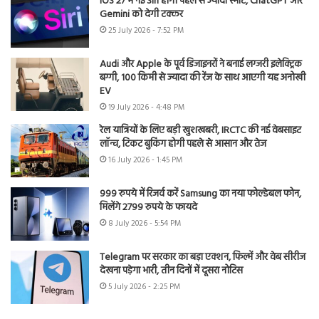
iOS 27 में नई Siri होगी पहले से ज्यादा स्मार्ट, ChatGPT और
Gemini को देगी टक्कर
25 July 2026 - 7:52 PM
Audi और Apple के पूर्व डिजाइनरों ने बनाई लग्जरी इलेक्ट्रिक
बग्गी, 100 किमी से ज्यादा की रेंज के साथ आएगी यह अनोखी
EV
19 July 2026 - 4:48 PM
रेल यात्रियों के लिए बड़ी खुशखबरी, IRCTC की नई वेबसाइट
लॉन्च, टिकट बुकिंग होगी पहले से आसान और तेज
16 July 2026 - 1:45 PM
999 रुपये में रिजर्व करें Samsung का नया फोल्डेबल फोन,
मिलेंगे 2799 रुपये के फायदे
8 July 2026 - 5:54 PM
Telegram पर सरकार का बड़ा एक्शन, फिल्में और वेब सीरीज
देखना पड़ेगा भारी, तीन दिनों में दूसरा नोटिस
5 July 2026 - 2:25 PM