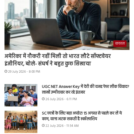
वायरल
अमेरिका में नौकरी नहीं मिली तो भारत लौटे सॉफ्टवेयर
इंजीनियर, बोले- संघर्ष ने बहुत कुछ सिखाया
29 July 2026 - 8:00 PM
UGC NET Answer Key में देरी की वजह पेपर लीक विवाद?
लाखों उम्मीदवार कर रहे इंतजार
26 July 2026 - 6:11 PM
SC छात्रों के लिए बड़ा अपडेट! 15 अगस्त से पहले कर लें ये
काम, वरना अटक सकती है स्कॉलरशिप
22 July 2026 - 11:54 AM