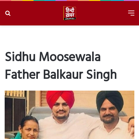
Search
M
for
8/7/2026, 4:26:03 AM
Sidhu Moosewala
Father Balkaur Singh