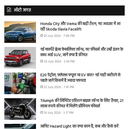
ऑटो जगत
Honda City और Verna की बढ़ी टेंशन, नए अवतार में आ
रही Skoda Slavia Facelift
30 July 2026 - 7:48 PM
नई मारुति ब्रेजा फेसलिफ्ट लॉन्च, नए फीचर्स और टर्बो इंजन के
साथ आई SUV, जानें क्या है कीमत
26 July 2026 - 3:56 PM
E20 पेट्रोल, फ्लेक्स फ्यूल या EV कार? नई गाड़ी खरीदने से
पहले जानें किसमें है ज्यादा फायदा
23 July 2026 - 7:41 PM
Triumph की लिमिटेड एडिशन बाइक लॉन्च के लिए तैयार, 21
लाख रुपये कीमत में मिलेंगे प्रीमियम फीचर्स
16 July 2026 - 3:17 PM
जानिए Hazard Light का क्या काम है, कब और कैसे करें