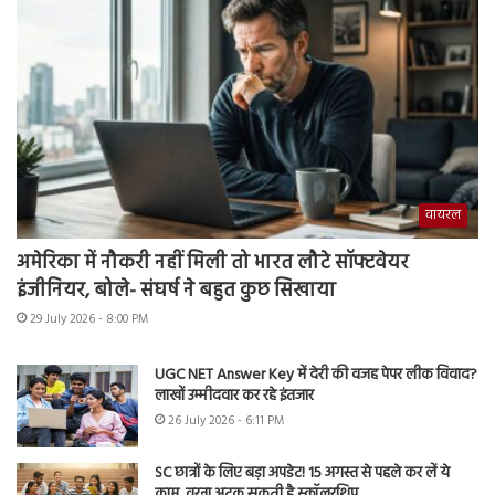
वायरल
अमेरिका में नौकरी नहीं मिली तो भारत लौटे सॉफ्टवेयर
इंजीनियर, बोले- संघर्ष ने बहुत कुछ सिखाया
29 July 2026 - 8:00 PM
UGC NET Answer Key में देरी की वजह पेपर लीक विवाद?
लाखों उम्मीदवार कर रहे इंतजार
26 July 2026 - 6:11 PM
SC छात्रों के लिए बड़ा अपडेट! 15 अगस्त से पहले कर लें ये
काम, वरना अटक सकती है स्कॉलरशिप