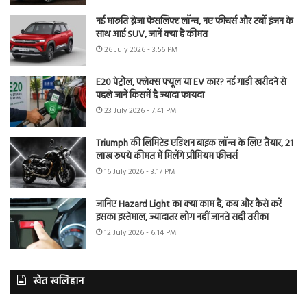
नई मारुति ब्रेजा फेसलिफ्ट लॉन्च, नए फीचर्स और टर्बो इंजन के
साथ आई SUV, जानें क्या है कीमत
26 July 2026 - 3:56 PM
E20 पेट्रोल, फ्लेक्स फ्यूल या EV कार? नई गाड़ी खरीदने से
पहले जानें किसमें है ज्यादा फायदा
23 July 2026 - 7:41 PM
Triumph की लिमिटेड एडिशन बाइक लॉन्च के लिए तैयार, 21
लाख रुपये कीमत में मिलेंगे प्रीमियम फीचर्स
16 July 2026 - 3:17 PM
जानिए Hazard Light का क्या काम है, कब और कैसे करें
इसका इस्तेमाल, ज्यादातर लोग नहीं जानते सही तरीका
12 July 2026 - 6:14 PM
खेत खलिहान