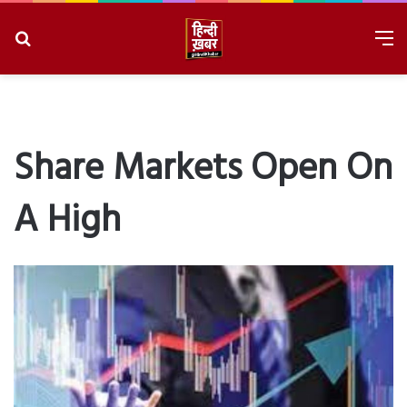
Search
M
for
8/8/2026, 5:30:07 PM
Share Markets Open On
A High