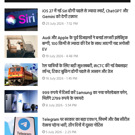
iOS 27 में नई Siri होगी पहले से ज्यादा स्मार्ट, ChatGPT और
Gemini को देगी टक्कर
25 July 2026 - 7:52 PM
Audi और Apple के पूर्व डिजाइनरों ने बनाई लग्जरी इलेक्ट्रिक
बग्गी, 100 किमी से ज्यादा की रेंज के साथ आएगी यह अनोखी
EV
19 July 2026 - 4:48 PM
रेल यात्रियों के लिए बड़ी खुशखबरी, IRCTC की नई वेबसाइट
लॉन्च, टिकट बुकिंग होगी पहले से आसान और तेज
16 July 2026 - 1:45 PM
999 रुपये में रिजर्व करें Samsung का नया फोल्डेबल फोन,
मिलेंगे 2799 रुपये के फायदे
8 July 2026 - 5:54 PM
Telegram पर सरकार का बड़ा एक्शन, फिल्में और वेब सीरीज
देखना पड़ेगा भारी, तीन दिनों में दूसरा नोटिस
5 July 2026 - 2:25 PM