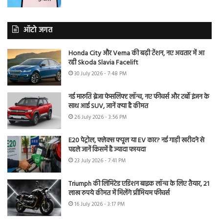
ऑटो जगत
Honda City और Verna की बढ़ी टेंशन, नए अवतार में आ
रही Skoda Slavia Facelift
30 July 2026 - 7:48 PM
नई मारुति ब्रेजा फेसलिफ्ट लॉन्च, नए फीचर्स और टर्बो इंजन के
साथ आई SUV, जानें क्या है कीमत
26 July 2026 - 3:56 PM
E20 पेट्रोल, फ्लेक्स फ्यूल या EV कार? नई गाड़ी खरीदने से
पहले जानें किसमें है ज्यादा फायदा
23 July 2026 - 7:41 PM
Triumph की लिमिटेड एडिशन बाइक लॉन्च के लिए तैयार, 21
लाख रुपये कीमत में मिलेंगे प्रीमियम फीचर्स
16 July 2026 - 3:17 PM