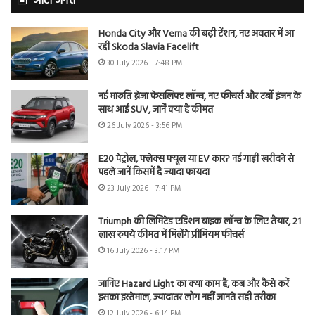
ऑटो जगत
Honda City और Verna की बढ़ी टेंशन, नए अवतार में आ
रही Skoda Slavia Facelift
30 July 2026 - 7:48 PM
नई मारुति ब्रेजा फेसलिफ्ट लॉन्च, नए फीचर्स और टर्बो इंजन के
साथ आई SUV, जानें क्या है कीमत
26 July 2026 - 3:56 PM
E20 पेट्रोल, फ्लेक्स फ्यूल या EV कार? नई गाड़ी खरीदने से
पहले जानें किसमें है ज्यादा फायदा
23 July 2026 - 7:41 PM
Triumph की लिमिटेड एडिशन बाइक लॉन्च के लिए तैयार, 21
लाख रुपये कीमत में मिलेंगे प्रीमियम फीचर्स
16 July 2026 - 3:17 PM
जानिए Hazard Light का क्या काम है, कब और कैसे करें
इसका इस्तेमाल, ज्यादातर लोग नहीं जानते सही तरीका
12 July 2026 - 6:14 PM