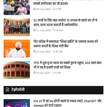
लाखों उम्मीदवार कर रहे इंतजार
26 July 2026 - 6:11 PM
SC छात्रों के लिए बड़ा अपडेट! 15 अगस्त से पहले कर लें ये
काम, वरना अटक सकती है स्कॉलरशिप
22 July 2026 - 11:54 AM
नीट परीक्षा में सफलता “शिक्षा क्रांति” के व्यापक प्रभाव को
उजागर करती है: शिक्षा मंत्री बैंस
20 July 2026 - 11:43 AM
1715 में शुरू हुआ भारत का सबसे पुराना स्कूल, 300 साल बाद
भी दे रहा है हजारों छात्रों को शिक्षा
19 July 2026 - 7:14 PM
टेक्नोलॉजी
iOS 27 में नई Siri होगी पहले से ज्यादा स्मार्ट, ChatGPT और
Gemini को देगी टक्कर