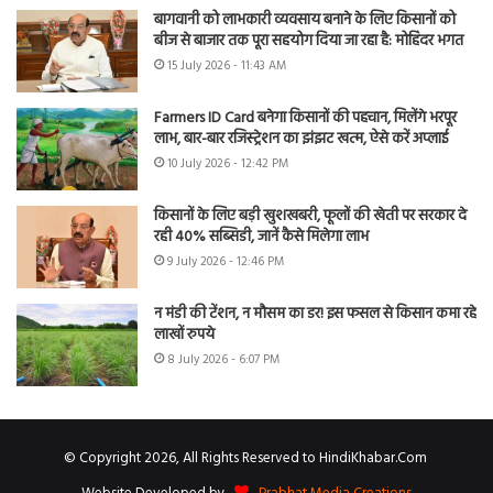
बागवानी को लाभकारी व्यवसाय बनाने के लिए किसानों को
बीज से बाजार तक पूरा सहयोग दिया जा रहा है: मोहिंदर भगत
15 July 2026 - 11:43 AM
Farmers ID Card बनेगा किसानों की पहचान, मिलेंगे भरपूर
लाभ, बार-बार रजिस्ट्रेशन का झंझट खत्म, ऐसे करें अप्लाई
10 July 2026 - 12:42 PM
किसानों के लिए बड़ी खुशखबरी, फूलों की खेती पर सरकार दे
रही 40% सब्सिडी, जानें कैसे मिलेगा लाभ
9 July 2026 - 12:46 PM
न मंडी की टेंशन, न मौसम का डर! इस फसल से किसान कमा रहे
लाखों रुपये
8 July 2026 - 6:07 PM
© Copyright 2026, All Rights Reserved to HindiKhabar.Com