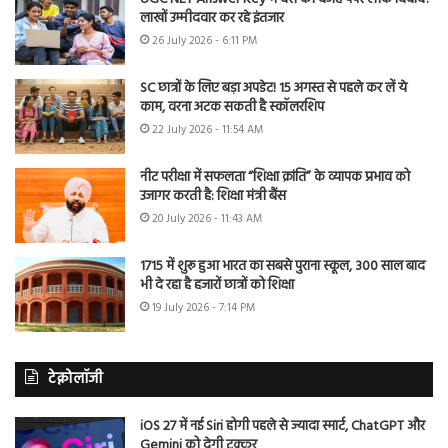
लाखों उम्मीदवार कर रहे इंतजार
26 July 2026 - 6:11 PM
SC छात्रों के लिए बड़ा अपडेट! 15 अगस्त से पहले कर लें ये
काम, वरना अटक सकती है स्कॉलरशिप
22 July 2026 - 11:54 AM
नीट परीक्षा में सफलता “शिक्षा क्रांति” के व्यापक प्रभाव को
उजागर करती है: शिक्षा मंत्री बैंस
20 July 2026 - 11:43 AM
1715 में शुरू हुआ भारत का सबसे पुराना स्कूल, 300 साल बाद
भी दे रहा है हजारों छात्रों को शिक्षा
19 July 2026 - 7:14 PM
टेक्नोलॉजी
iOS 27 में नई Siri होगी पहले से ज्यादा स्मार्ट, ChatGPT और
Gemini को देगी टक्कर