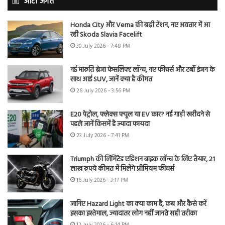
ऑटो जगत
Honda City और Verna की बढ़ी टेंशन, नए अवतार में आ
रही Skoda Slavia Facelift
30 July 2026 - 7:48 PM
नई मारुति ब्रेजा फेसलिफ्ट लॉन्च, नए फीचर्स और टर्बो इंजन के
साथ आई SUV, जानें क्या है कीमत
26 July 2026 - 3:56 PM
E20 पेट्रोल, फ्लेक्स फ्यूल या EV कार? नई गाड़ी खरीदने से
पहले जानें किसमें है ज्यादा फायदा
23 July 2026 - 7:41 PM
Triumph की लिमिटेड एडिशन बाइक लॉन्च के लिए तैयार, 21
लाख रुपये कीमत में मिलेंगे प्रीमियम फीचर्स
16 July 2026 - 3:17 PM
जानिए Hazard Light का क्या काम है, कब और कैसे करें
इसका इस्तेमाल, ज्यादातर लोग नहीं जानते सही तरीका