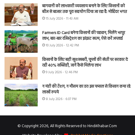
बागवानी को लाभकारी व्यवसाय बनाने के लिए किसानों को
बीज से बाजार तक पूरा सहयोग दिया जा रहा है: मोहिंदर भगत
15 July 2026 - 11:43 AM
Farmers ID Card बनेगा किसानों की पहचान, मिलेंगे भरपूर
लाभ, बार-बार रजिस्ट्रेशन का झंझट खत्म, ऐसे करें अप्लाई
10 July 2026 - 12:42 PM
किसानों के लिए बड़ी खुशखबरी, फूलों की खेती पर सरकार दे
रही 40% सब्सिडी, जानें कैसे मिलेगा लाभ
9 July 2026 - 12:46 PM
न मंडी की टेंशन, न मौसम का डर! इस फसल से किसान कमा रहे
लाखों रुपये
8 July 2026 - 6:07 PM
© Copyright 2026, All Rights Reserved to HindiKhabar.Com