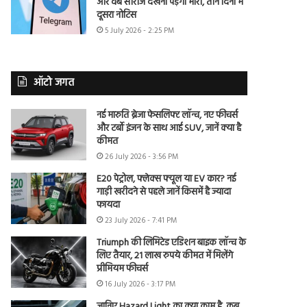
और वेब सीरीज देखना पड़ेगा भारी, तीन दिनों में
दूसरा नोटिस
5 July 2026 - 2:25 PM
ऑटो जगत
नई मारुति ब्रेजा फेसलिफ्ट लॉन्च, नए फीचर्स
और टर्बो इंजन के साथ आई SUV, जानें क्या है
कीमत
26 July 2026 - 3:56 PM
E20 पेट्रोल, फ्लेक्स फ्यूल या EV कार? नई
गाड़ी खरीदने से पहले जानें किसमें है ज्यादा
फायदा
23 July 2026 - 7:41 PM
Triumph की लिमिटेड एडिशन बाइक लॉन्च के
लिए तैयार, 21 लाख रुपये कीमत में मिलेंगे
प्रीमियम फीचर्स
16 July 2026 - 3:17 PM
जानिए Hazard Light का क्या काम है, कब