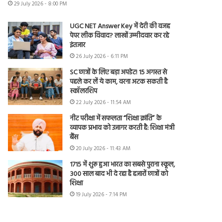
29 July 2026 - 8:00 PM
UGC NET Answer Key में देरी की वजह
पेपर लीक विवाद? लाखों उम्मीदवार कर रहे
इंतजार
26 July 2026 - 6:11 PM
SC छात्रों के लिए बड़ा अपडेट! 15 अगस्त से
पहले कर लें ये काम, वरना अटक सकती है
स्कॉलरशिप
22 July 2026 - 11:54 AM
नीट परीक्षा में सफलता “शिक्षा क्रांति” के
व्यापक प्रभाव को उजागर करती है: शिक्षा मंत्री
बैंस
20 July 2026 - 11:43 AM
1715 में शुरू हुआ भारत का सबसे पुराना स्कूल,
300 साल बाद भी दे रहा है हजारों छात्रों को
शिक्षा
19 July 2026 - 7:14 PM