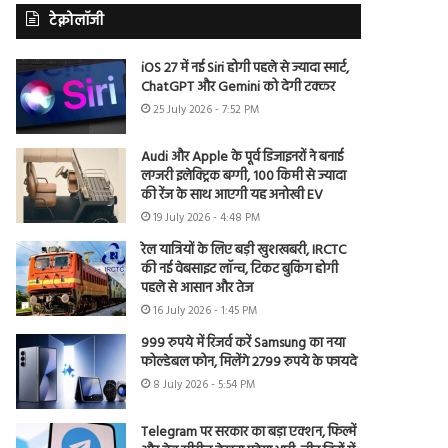
टेक्नोलॉजी
iOS 27 में नई Siri होगी पहले से ज्यादा स्मार्ट,
ChatGPT और Gemini को देगी टक्कर
25 July 2026 - 7:52 PM
Audi और Apple के पूर्व डिजाइनरों ने बनाई
लग्जरी इलेक्ट्रिक बग्गी, 100 किमी से ज्यादा
की रेंज के साथ आएगी यह अनोखी EV
19 July 2026 - 4:48 PM
रेल यात्रियों के लिए बड़ी खुशखबरी, IRCTC
की नई वेबसाइट लॉन्च, टिकट बुकिंग होगी
पहले से आसान और तेज
16 July 2026 - 1:45 PM
999 रुपये में रिजर्व करें Samsung का नया
फोल्डेबल फोन, मिलेंगे 2799 रुपये के फायदे
8 July 2026 - 5:54 PM
Telegram पर सरकार का बड़ा एक्शन, फिल्में