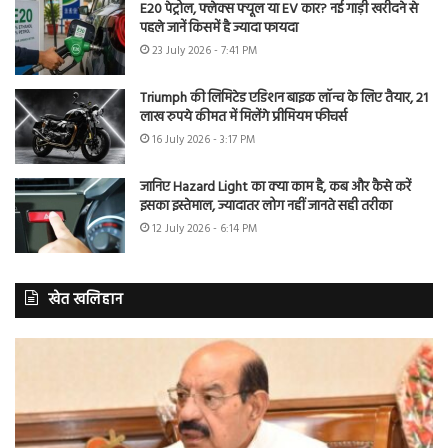
E20 पेट्रोल, फ्लेक्स फ्यूल या EV कार? नई गाड़ी खरीदने से
पहले जानें किसमें है ज्यादा फायदा
23 July 2026 - 7:41 PM
Triumph की लिमिटेड एडिशन बाइक लॉन्च के लिए तैयार, 21
लाख रुपये कीमत में मिलेंगे प्रीमियम फीचर्स
16 July 2026 - 3:17 PM
जानिए Hazard Light का क्या काम है, कब और कैसे करें
इसका इस्तेमाल, ज्यादातर लोग नहीं जानते सही तरीका
12 July 2026 - 6:14 PM
खेत खलिहान