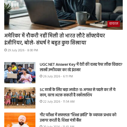
वायरल
अमेरिका में नौकरी नहीं मिली तो भारत लौटे सॉफ्टवेयर
इंजीनियर, बोले- संघर्ष ने बहुत कुछ सिखाया
29 July 2026 - 8:00 PM
UGC NET Answer Key में देरी की वजह पेपर लीक विवाद?
लाखों उम्मीदवार कर रहे इंतजार
26 July 2026 - 6:11 PM
SC छात्रों के लिए बड़ा अपडेट! 15 अगस्त से पहले कर लें ये
काम, वरना अटक सकती है स्कॉलरशिप
22 July 2026 - 11:54 AM
नीट परीक्षा में सफलता “शिक्षा क्रांति” के व्यापक प्रभाव को
उजागर करती है: शिक्षा मंत्री बैंस
20 July 2026 - 11:43 AM