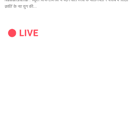
Nawanshehar : ‘स्कूल ऑफ एमिनेंस’ में पढ़ने वाले छात्रों के माता-पिता ने पंजाब में ‘शिक्षा
क्रांति’ के नए युग की…