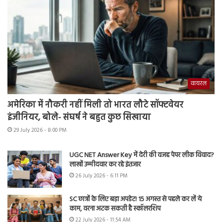
वायरल
अमेरिका में नौकरी नहीं मिली तो भारत लौटे सॉफ्टवेयर
इंजीनियर, बोले- संघर्ष ने बहुत कुछ सिखाया
29 July 2026 - 8:00 PM
UGC NET Answer Key में देरी की वजह पेपर लीक विवाद?
लाखों उम्मीदवार कर रहे इंतजार
26 July 2026 - 6:11 PM
SC छात्रों के लिए बड़ा अपडेट! 15 अगस्त से पहले कर लें ये
काम, वरना अटक सकती है स्कॉलरशिप
22 July 2026 - 11:54 AM