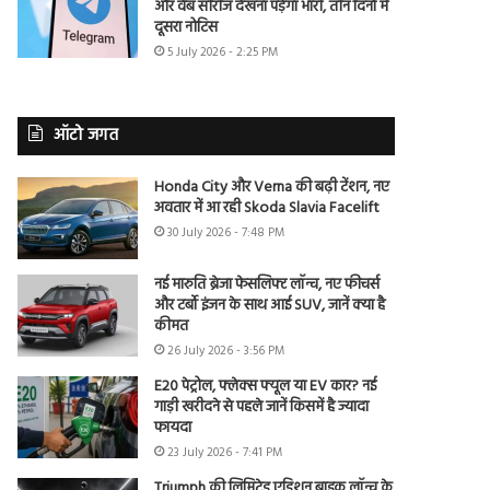
और वेब सीरीज देखना पड़ेगा भारी, तीन दिनों में
दूसरा नोटिस
5 July 2026 - 2:25 PM
ऑटो जगत
Honda City और Verna की बढ़ी टेंशन, नए
अवतार में आ रही Skoda Slavia Facelift
30 July 2026 - 7:48 PM
नई मारुति ब्रेजा फेसलिफ्ट लॉन्च, नए फीचर्स
और टर्बो इंजन के साथ आई SUV, जानें क्या है
कीमत
26 July 2026 - 3:56 PM
E20 पेट्रोल, फ्लेक्स फ्यूल या EV कार? नई
गाड़ी खरीदने से पहले जानें किसमें है ज्यादा
फायदा
23 July 2026 - 7:41 PM
Triumph की लिमिटेड एडिशन बाइक लॉन्च के