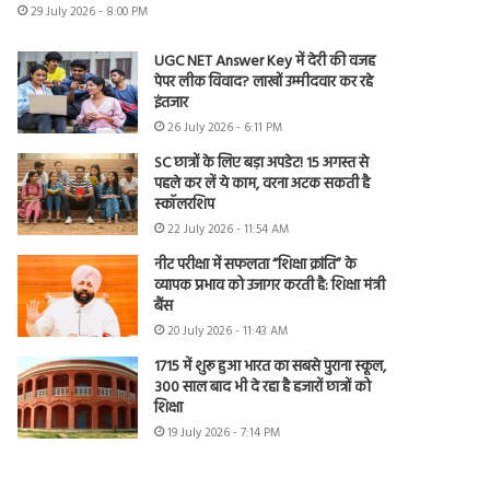
29 July 2026 - 8:00 PM
UGC NET Answer Key में देरी की वजह
पेपर लीक विवाद? लाखों उम्मीदवार कर रहे
इंतजार
26 July 2026 - 6:11 PM
SC छात्रों के लिए बड़ा अपडेट! 15 अगस्त से
पहले कर लें ये काम, वरना अटक सकती है
स्कॉलरशिप
22 July 2026 - 11:54 AM
नीट परीक्षा में सफलता “शिक्षा क्रांति” के
व्यापक प्रभाव को उजागर करती है: शिक्षा मंत्री
बैंस
20 July 2026 - 11:43 AM
1715 में शुरू हुआ भारत का सबसे पुराना स्कूल,
300 साल बाद भी दे रहा है हजारों छात्रों को
शिक्षा
19 July 2026 - 7:14 PM