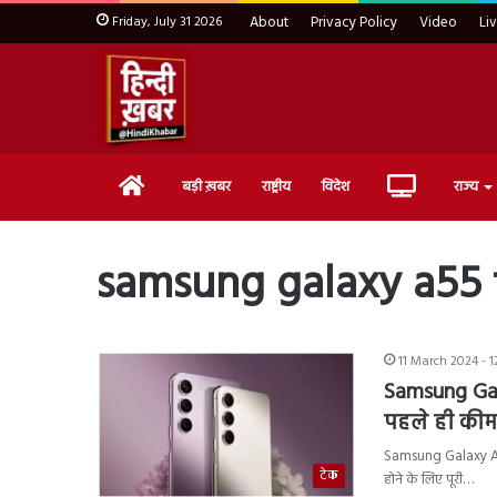
Friday, July 31 2026
About
Privacy Policy
Video
Li
Home
Live
बड़ी ख़बर
राष्ट्रीय
विदेश
राज्य
TV
samsung galaxy a55 
11 March 2024 - 1
Samsung Gala
पहले ही कीम
Samsung Galaxy A Se
टेक
होने के लिए पूरी…