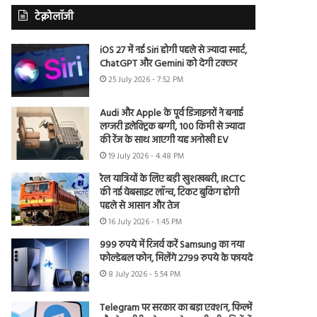
टेक्नोलॉजी
iOS 27 में नई Siri होगी पहले से ज्यादा स्मार्ट,
ChatGPT और Gemini को देगी टक्कर
25 July 2026 - 7:52 PM
Audi और Apple के पूर्व डिजाइनरों ने बनाई
लग्जरी इलेक्ट्रिक बग्गी, 100 किमी से ज्यादा
की रेंज के साथ आएगी यह अनोखी EV
19 July 2026 - 4:48 PM
रेल यात्रियों के लिए बड़ी खुशखबरी, IRCTC
की नई वेबसाइट लॉन्च, टिकट बुकिंग होगी
पहले से आसान और तेज
16 July 2026 - 1:45 PM
999 रुपये में रिजर्व करें Samsung का नया
फोल्डेबल फोन, मिलेंगे 2799 रुपये के फायदे
8 July 2026 - 5:54 PM
Telegram पर सरकार का बड़ा एक्शन, फिल्में