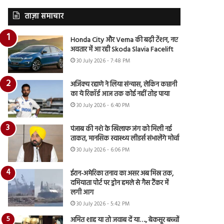
ताज़ा समाचार
Honda City और Verna की बढ़ी टेंशन, नए
अवतार में आ रही Skoda Slavia Facelift
30 July 2026 - 7:48 PM
अजिंक्य रहाणे ने लिया संन्यास, लेकिन कप्तानी
का ये रिकॉर्ड आज तक कोई नहीं तोड़ पाया
30 July 2026 - 6:40 PM
पंजाब की नशे के खिलाफ जंग को मिली नई
ताकत, मानसिक स्वास्थ्य लीडर्स संभालेंगे मोर्चा
30 July 2026 - 6:06 PM
ईरान-अमेरिका तनाव का असर अब मिस्र तक,
दमियाता पोर्ट पर ड्रोन हमले से गैस टैंकर में
लगी आग
30 July 2026 - 5:42 PM
अमित शाह या तो जवाब दें या…., बेकसूर बच्चों