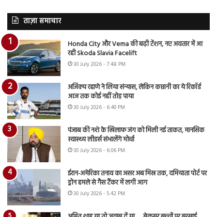
ताज़ा समाचार
Honda City और Verna की बढ़ी टेंशन, नए अवतार में आ
रही Skoda Slavia Facelift
30 July 2026 - 7:48 PM
अजिंक्य रहाणे ने लिया संन्यास, लेकिन कप्तानी का ये रिकॉर्ड
आज तक कोई नहीं तोड़ पाया
30 July 2026 - 6:40 PM
पंजाब की नशे के खिलाफ जंग को मिली नई ताकत, मानसिक
स्वास्थ्य लीडर्स संभालेंगे मोर्चा
30 July 2026 - 6:06 PM
ईरान-अमेरिका तनाव का असर अब मिस्र तक, दमियाता पोर्ट पर
ड्रोन हमले से गैस टैंकर में लगी आग
30 July 2026 - 5:42 PM
अमित शाह या तो जवाब दें या…., बेकसूर बच्चों पर बरसाई