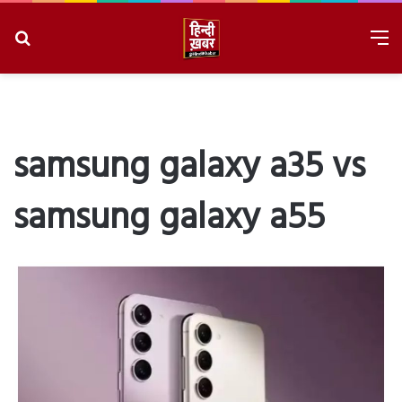
Search
M
for
8/7/2026, 12:11:45 PM
samsung galaxy a35 vs
samsung galaxy a55