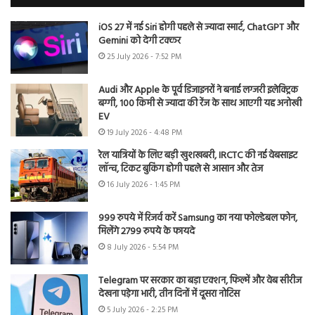
iOS 27 में नई Siri होगी पहले से ज्यादा स्मार्ट, ChatGPT और
Gemini को देगी टक्कर
25 July 2026 - 7:52 PM
Audi और Apple के पूर्व डिजाइनरों ने बनाई लग्जरी इलेक्ट्रिक
बग्गी, 100 किमी से ज्यादा की रेंज के साथ आएगी यह अनोखी
EV
19 July 2026 - 4:48 PM
रेल यात्रियों के लिए बड़ी खुशखबरी, IRCTC की नई वेबसाइट
लॉन्च, टिकट बुकिंग होगी पहले से आसान और तेज
16 July 2026 - 1:45 PM
999 रुपये में रिजर्व करें Samsung का नया फोल्डेबल फोन,
मिलेंगे 2799 रुपये के फायदे
8 July 2026 - 5:54 PM
Telegram पर सरकार का बड़ा एक्शन, फिल्में और वेब सीरीज
देखना पड़ेगा भारी, तीन दिनों में दूसरा नोटिस
5 July 2026 - 2:25 PM