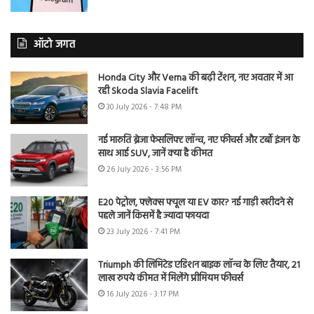
ऑटो जगत
Honda City और Verna की बढ़ी टेंशन, नए अवतार में आ
रही Skoda Slavia Facelift
30 July 2026 - 7:48 PM
नई मारुति ब्रेजा फेसलिफ्ट लॉन्च, नए फीचर्स और टर्बो इंजन के
साथ आई SUV, जानें क्या है कीमत
26 July 2026 - 3:56 PM
E20 पेट्रोल, फ्लेक्स फ्यूल या EV कार? नई गाड़ी खरीदने से
पहले जानें किसमें है ज्यादा फायदा
23 July 2026 - 7:41 PM
Triumph की लिमिटेड एडिशन बाइक लॉन्च के लिए तैयार, 21
लाख रुपये कीमत में मिलेंगे प्रीमियम फीचर्स
16 July 2026 - 3:17 PM