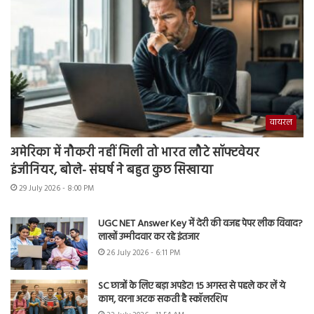
वायरल
अमेरिका में नौकरी नहीं मिली तो भारत लौटे सॉफ्टवेयर
इंजीनियर, बोले- संघर्ष ने बहुत कुछ सिखाया
29 July 2026 - 8:00 PM
UGC NET Answer Key में देरी की वजह पेपर लीक विवाद?
लाखों उम्मीदवार कर रहे इंतजार
26 July 2026 - 6:11 PM
SC छात्रों के लिए बड़ा अपडेट! 15 अगस्त से पहले कर लें ये
काम, वरना अटक सकती है स्कॉलरशिप