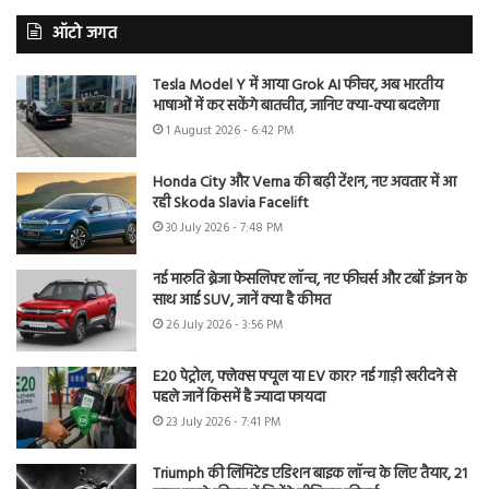
ऑटो जगत
Tesla Model Y में आया Grok AI फीचर, अब भारतीय
भाषाओं में कर सकेंगे बातचीत, जानिए क्या-क्या बदलेगा
1 August 2026 - 6:42 PM
Honda City और Verna की बढ़ी टेंशन, नए अवतार में आ
रही Skoda Slavia Facelift
30 July 2026 - 7:48 PM
नई मारुति ब्रेजा फेसलिफ्ट लॉन्च, नए फीचर्स और टर्बो इंजन के
साथ आई SUV, जानें क्या है कीमत
26 July 2026 - 3:56 PM
E20 पेट्रोल, फ्लेक्स फ्यूल या EV कार? नई गाड़ी खरीदने से
पहले जानें किसमें है ज्यादा फायदा
23 July 2026 - 7:41 PM
Triumph की लिमिटेड एडिशन बाइक लॉन्च के लिए तैयार, 21