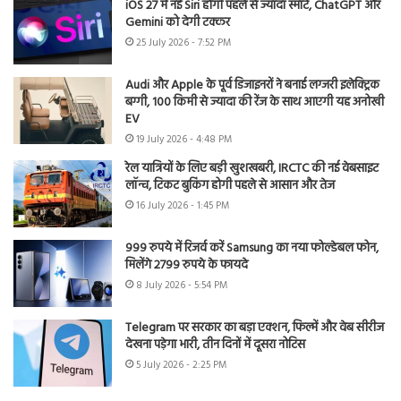
iOS 27 में नई Siri होगी पहले से ज्यादा स्मार्ट, ChatGPT और
Gemini को देगी टक्कर
25 July 2026 - 7:52 PM
Audi और Apple के पूर्व डिजाइनरों ने बनाई लग्जरी इलेक्ट्रिक
बग्गी, 100 किमी से ज्यादा की रेंज के साथ आएगी यह अनोखी
EV
19 July 2026 - 4:48 PM
रेल यात्रियों के लिए बड़ी खुशखबरी, IRCTC की नई वेबसाइट
लॉन्च, टिकट बुकिंग होगी पहले से आसान और तेज
16 July 2026 - 1:45 PM
999 रुपये में रिजर्व करें Samsung का नया फोल्डेबल फोन,
मिलेंगे 2799 रुपये के फायदे
8 July 2026 - 5:54 PM
Telegram पर सरकार का बड़ा एक्शन, फिल्में और वेब सीरीज
देखना पड़ेगा भारी, तीन दिनों में दूसरा नोटिस
5 July 2026 - 2:25 PM