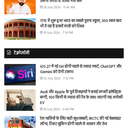
उजागर करती है: शिक्षा मंत्री बैंस
20 July 2026 - 11:43 AM
1715 में शुरू हुआ भारत का सबसे पुराना स्कूल, 300 साल बाद
भी दे रहा है हजारों छात्रों को शिक्षा
19 July 2026 - 7:14 PM
टेक्नोलॉजी
iOS 27 में नई Siri होगी पहले से ज्यादा स्मार्ट, ChatGPT और
Gemini को देगी टक्कर
25 July 2026 - 7:52 PM
Audi और Apple के पूर्व डिजाइनरों ने बनाई लग्जरी इलेक्ट्रिक
बग्गी, 100 किमी से ज्यादा की रेंज के साथ आएगी यह अनोखी
EV
19 July 2026 - 4:48 PM
रेल यात्रियों के लिए बड़ी खुशखबरी, IRCTC की नई वेबसाइट
लॉन्च, टिकट बुकिंग होगी पहले से आसान और तेज