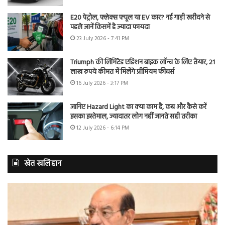
E20 पेट्रोल, फ्लेक्स फ्यूल या EV कार? नई गाड़ी खरीदने से
पहले जानें किसमें है ज्यादा फायदा
23 July 2026 - 7:41 PM
Triumph की लिमिटेड एडिशन बाइक लॉन्च के लिए तैयार, 21
लाख रुपये कीमत में मिलेंगे प्रीमियम फीचर्स
16 July 2026 - 3:17 PM
जानिए Hazard Light का क्या काम है, कब और कैसे करें
इसका इस्तेमाल, ज्यादातर लोग नहीं जानते सही तरीका
12 July 2026 - 6:14 PM
खेत खलिहान