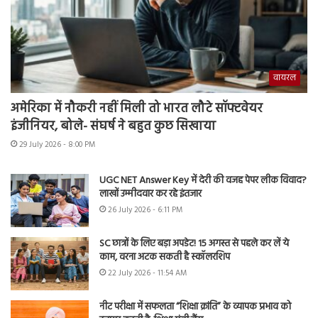
वायरल
अमेरिका में नौकरी नहीं मिली तो भारत लौटे सॉफ्टवेयर
इंजीनियर, बोले- संघर्ष ने बहुत कुछ सिखाया
29 July 2026 - 8:00 PM
UGC NET Answer Key में देरी की वजह पेपर लीक विवाद?
लाखों उम्मीदवार कर रहे इंतजार
26 July 2026 - 6:11 PM
SC छात्रों के लिए बड़ा अपडेट! 15 अगस्त से पहले कर लें ये
काम, वरना अटक सकती है स्कॉलरशिप
22 July 2026 - 11:54 AM
नीट परीक्षा में सफलता “शिक्षा क्रांति” के व्यापक प्रभाव को