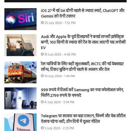
iOS 27 में नई Siri होगी पहले से ज्यादा स्मार्ट, ChatGPT और
Gemini को देगी टक्कर
25 July 2026 - 7:52 PM
Audi और Apple के पूर्व डिजाइनरों ने बनाई लग्जरी इलेक्ट्रिक
बग्गी, 100 किमी से ज्यादा की रेंज के साथ आएगी यह अनोखी
EV
19 July 2026 - 4:48 PM
रेल यात्रियों के लिए बड़ी खुशखबरी, IRCTC की नई वेबसाइट
लॉन्च, टिकट बुकिंग होगी पहले से आसान और तेज
16 July 2026 - 1:45 PM
999 रुपये में रिजर्व करें Samsung का नया फोल्डेबल फोन,
मिलेंगे 2799 रुपये के फायदे
8 July 2026 - 5:54 PM
Telegram पर सरकार का बड़ा एक्शन, फिल्में और वेब सीरीज
देखना पड़ेगा भारी, तीन दिनों में दूसरा नोटिस
5 July 2026 - 2:25 PM