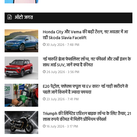
ऑटो जगत
Honda City और Verna की बढ़ी टेंशन, नए अवतार में आ
रही Skoda Slavia Facelift
30 July 2026 - 7:48 PM
नई मारुति ब्रेजा फेसलिफ्ट लॉन्च, नए फीचर्स और टर्बो इंजन के
साथ आई SUV, जानें क्या है कीमत
26 July 2026 - 3:56 PM
E20 पेट्रोल, फ्लेक्स फ्यूल या EV कार? नई गाड़ी खरीदने से
पहले जानें किसमें है ज्यादा फायदा
23 July 2026 - 7:41 PM
Triumph की लिमिटेड एडिशन बाइक लॉन्च के लिए तैयार, 21
लाख रुपये कीमत में मिलेंगे प्रीमियम फीचर्स
16 July 2026 - 3:17 PM