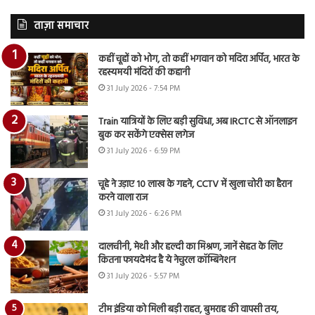
ताज़ा समाचार
कहीं चूहों को भोग, तो कहीं भगवान को मदिरा अर्पित, भारत के
रहस्यमयी मंदिरों की कहानी
31 July 2026 - 7:54 PM
Train यात्रियों के लिए बड़ी सुविधा, अब IRCTC से ऑनलाइन
बुक कर सकेंगे एक्सेस लगेज
31 July 2026 - 6:59 PM
चूहे ने उड़ाए 10 लाख के गहने, CCTV में खुला चोरी का हैरान
करने वाला राज
31 July 2026 - 6:26 PM
दालचीनी, मेथी और हल्दी का मिश्रण, जानें सेहत के लिए
कितना फायदेमंद है ये नेचुरल कॉम्बिनेशन
31 July 2026 - 5:57 PM
टीम इंडिया को मिली बड़ी राहत, बुमराह की वापसी तय,