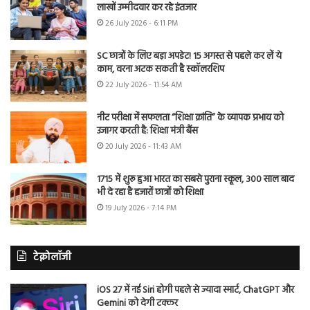
लाखों उम्मीदवार कर रहे इंतजार
26 July 2026 - 6:11 PM
SC छात्रों के लिए बड़ा अपडेट! 15 अगस्त से पहले कर लें ये
काम, वरना अटक सकती है स्कॉलरशिप
22 July 2026 - 11:54 AM
नीट परीक्षा में सफलता “शिक्षा क्रांति” के व्यापक प्रभाव को
उजागर करती है: शिक्षा मंत्री बैंस
20 July 2026 - 11:43 AM
1715 में शुरू हुआ भारत का सबसे पुराना स्कूल, 300 साल बाद
भी दे रहा है हजारों छात्रों को शिक्षा
19 July 2026 - 7:14 PM
टेक्नोलॉजी
iOS 27 में नई Siri होगी पहले से ज्यादा स्मार्ट, ChatGPT और
Gemini को देगी टक्कर