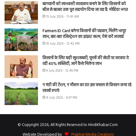
बागवानी को लाभकारी व्यवसाय बनाने के लिए किसानों को
बीज से बाजार तक पूरा सहयोग दिया जा रहा है: मोहिंदर भगत
15 July 2026 - 11:43 AM
Farmers ID Card बनेगा किसानों की पहचान, मिलेंगे भरपूर
लाभ, बार-बार रजिस्ट्रेशन का झंझट खत्म, ऐसे करें अप्लाई
10 July 2026 - 12:42 PM
किसानों के लिए बड़ी खुशखबरी, फूलों की खेती पर सरकार दे
रही 40% सब्सिडी, जानें कैसे मिलेगा लाभ
9 July 2026 - 12:46 PM
न मंडी की टेंशन, न मौसम का डर! इस फसल से किसान कमा रहे
लाखों रुपये
8 July 2026 - 6:07 PM
© Copyright 2026, All Rights Reserved to HindiKhabar.Com
Website Developed by
Prabhat Media Creations