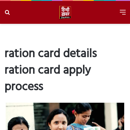
Search
M
for
8/10/2026, 8:00:08 PM
ration card details
ration card apply
process