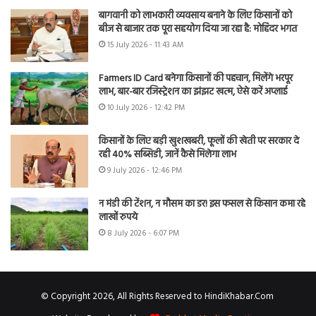
बागवानी को लाभकारी व्यवसाय बनाने के लिए किसानों को
बीज से बाजार तक पूरा सहयोग दिया जा रहा है: मोहिंदर भगत
15 July 2026 - 11:43 AM
Farmers ID Card बनेगा किसानों की पहचान, मिलेंगे भरपूर
लाभ, बार-बार रजिस्ट्रेशन का झंझट खत्म, ऐसे करें अप्लाई
10 July 2026 - 12:42 PM
किसानों के लिए बड़ी खुशखबरी, फूलों की खेती पर सरकार दे
रही 40% सब्सिडी, जानें कैसे मिलेगा लाभ
9 July 2026 - 12:46 PM
न मंडी की टेंशन, न मौसम का डर! इस फसल से किसान कमा रहे
लाखों रुपये
8 July 2026 - 6:07 PM
© Copyright 2026, All Rights Reserved to HindiKhabar.Com