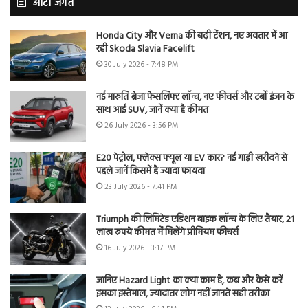
ऑटो जगत
Honda City और Verna की बढ़ी टेंशन, नए अवतार में आ
रही Skoda Slavia Facelift
30 July 2026 - 7:48 PM
नई मारुति ब्रेजा फेसलिफ्ट लॉन्च, नए फीचर्स और टर्बो इंजन के
साथ आई SUV, जानें क्या है कीमत
26 July 2026 - 3:56 PM
E20 पेट्रोल, फ्लेक्स फ्यूल या EV कार? नई गाड़ी खरीदने से
पहले जानें किसमें है ज्यादा फायदा
23 July 2026 - 7:41 PM
Triumph की लिमिटेड एडिशन बाइक लॉन्च के लिए तैयार, 21
लाख रुपये कीमत में मिलेंगे प्रीमियम फीचर्स
16 July 2026 - 3:17 PM
जानिए Hazard Light का क्या काम है, कब और कैसे करें
इसका इस्तेमाल, ज्यादातर लोग नहीं जानते सही तरीका