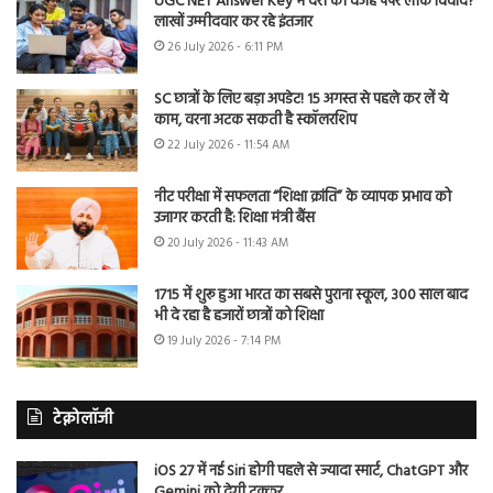
UGC NET Answer Key में देरी की वजह पेपर लीक विवाद?
लाखों उम्मीदवार कर रहे इंतजार
26 July 2026 - 6:11 PM
SC छात्रों के लिए बड़ा अपडेट! 15 अगस्त से पहले कर लें ये
काम, वरना अटक सकती है स्कॉलरशिप
22 July 2026 - 11:54 AM
नीट परीक्षा में सफलता “शिक्षा क्रांति” के व्यापक प्रभाव को
उजागर करती है: शिक्षा मंत्री बैंस
20 July 2026 - 11:43 AM
1715 में शुरू हुआ भारत का सबसे पुराना स्कूल, 300 साल बाद
भी दे रहा है हजारों छात्रों को शिक्षा
19 July 2026 - 7:14 PM
टेक्नोलॉजी
iOS 27 में नई Siri होगी पहले से ज्यादा स्मार्ट, ChatGPT और
Gemini को देगी टक्कर