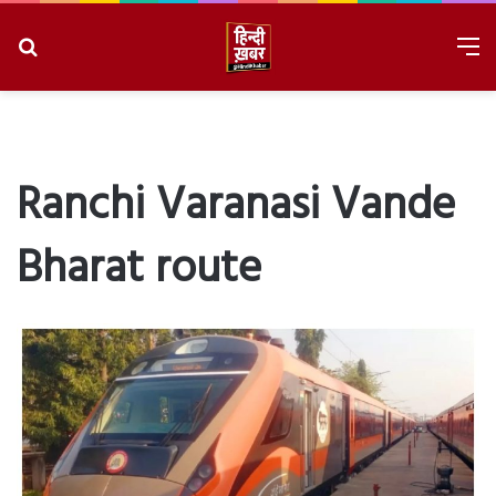
Search
M
for
8/7/2026, 10:17:38 PM
Ranchi Varanasi Vande
Bharat route