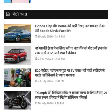
ऑटो जगत
Honda City और Verna की बढ़ी टेंशन, नए अवतार में आ
रही Skoda Slavia Facelift
30 July 2026 - 7:48 PM
नई मारुति ब्रेजा फेसलिफ्ट लॉन्च, नए फीचर्स और टर्बो इंजन के
साथ आई SUV, जानें क्या है कीमत
26 July 2026 - 3:56 PM
E20 पेट्रोल, फ्लेक्स फ्यूल या EV कार? नई गाड़ी खरीदने से
पहले जानें किसमें है ज्यादा फायदा
23 July 2026 - 7:41 PM
Triumph की लिमिटेड एडिशन बाइक लॉन्च के लिए तैयार, 21
लाख रुपये कीमत में मिलेंगे प्रीमियम फीचर्स
16 July 2026 - 3:17 PM