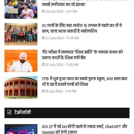
लाखों उम्मीदवार कर रहे इंतजार
26 July 2026 - 6:11 PM
SC छात्रों के लिए बड़ा अपडेट! 15 अगस्त से पहले कर लें ये
काम, वरना अटक सकती है स्कॉलरशिप
22 July 2026 - 11:54 AM
नीट परीक्षा में सफलता “शिक्षा क्रांति” के व्यापक प्रभाव को
उजागर करती है: शिक्षा मंत्री बैंस
20 July 2026 - 11:43 AM
1715 में शुरू हुआ भारत का सबसे पुराना स्कूल, 300 साल बाद
भी दे रहा है हजारों छात्रों को शिक्षा
19 July 2026 - 7:14 PM
टेक्नोलॉजी
iOS 27 में नई Siri होगी पहले से ज्यादा स्मार्ट, ChatGPT और
Gemini को देगी टक्कर