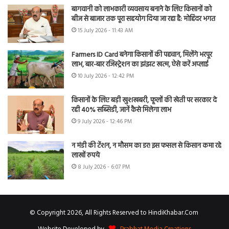
बागवानी को लाभकारी व्यवसाय बनाने के लिए किसानों को
बीज से बाजार तक पूरा सहयोग दिया जा रहा है: मोहिंदर भगत
15 July 2026 - 11:43 AM
Farmers ID Card बनेगा किसानों की पहचान, मिलेंगे भरपूर
लाभ, बार-बार रजिस्ट्रेशन का झंझट खत्म, ऐसे करें अप्लाई
10 July 2026 - 12:42 PM
किसानों के लिए बड़ी खुशखबरी, फूलों की खेती पर सरकार दे
रही 40% सब्सिडी, जानें कैसे मिलेगा लाभ
9 July 2026 - 12:46 PM
न मंडी की टेंशन, न मौसम का डर! इस फसल से किसान कमा रहे
लाखों रुपये
8 July 2026 - 6:07 PM
© Copyright 2026, All Rights Reserved to HindiKhabar.Com