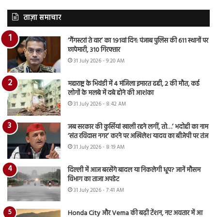
ताज़ा समाचार
‘गैंगस्टरां ते वार’ का 191वां दिन: पंजाब पुलिस की 611 स्थानों पर
छापेमारी, 310 गिरफ्तार
31 July 2026 - 9:20 AM
महाराष्ट्र के भिवंडी में 4 मंजिला इमारत ढही, 2 की मौत, कई
लोगों के मलबे में दबे होने की आशंका
31 July 2026 - 8:42 AM
जब सरकार की कुर्सियां खाली रहने लगीं, तो…’ भदोही का नाम
‘संत रविदास नगर’ करने पर अखिलेश यादव का बीजेपी पर तंज
31 July 2026 - 8:19 AM
दिल्ली में आज बरसेंगे बादल या निकलेगी धूप? जानें मौसम
विभाग का ताजा अपडेट
31 July 2026 - 7:41 AM
Honda City और Verna की बढ़ी टेंशन, नए अवतार में आ