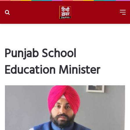
Search
M
for
8/8/2026, 7:04:54 PM
Punjab School
Education Minister