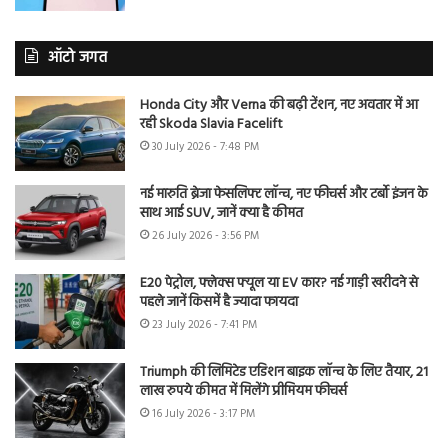
ऑटो जगत
Honda City और Verna की बढ़ी टेंशन, नए अवतार में आ
रही Skoda Slavia Facelift
30 July 2026 - 7:48 PM
नई मारुति ब्रेजा फेसलिफ्ट लॉन्च, नए फीचर्स और टर्बो इंजन के
साथ आई SUV, जानें क्या है कीमत
26 July 2026 - 3:56 PM
E20 पेट्रोल, फ्लेक्स फ्यूल या EV कार? नई गाड़ी खरीदने से
पहले जानें किसमें है ज्यादा फायदा
23 July 2026 - 7:41 PM
Triumph की लिमिटेड एडिशन बाइक लॉन्च के लिए तैयार, 21
लाख रुपये कीमत में मिलेंगे प्रीमियम फीचर्स
16 July 2026 - 3:17 PM