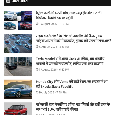
ऑटो जगत
पेट्रोल कारों की घटती मांग, CNG-हाइब्रिड और EV की
हिस्सेदारी रिकॉर्ड स्तर पर पहुंची
9 August 2026 - 1:36 PM
सड़क हादसे रोकने के लिए नई तकनीक की तैयारी, अब
गाड़ियां आपस में करेंगी बातचीत, ड्राइवर को पहले मिलेगा अलर्ट
6 August 2026 - 5:33 PM
Tesla Model Y में आया Grok AI फीचर, अब भारतीय
भाषाओं में कर सकेंगे बातचीत, जानिए क्या-क्या बदलेगा
1 August 2026 - 6:42 PM
Honda City और Verna की बढ़ी टेंशन, नए अवतार में आ
रही Skoda Slavia Facelift
30 July 2026 - 7:48 PM
नई मारुति ब्रेजा फेसलिफ्ट लॉन्च, नए फीचर्स और टर्बो इंजन के
साथ आई SUV, जानें क्या है कीमत