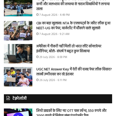
कमी और जलभराव की समस्या से नाराज विद्यार्थियों ने लगाया
ताला
7 August 2026 - 4:49 PM
CBI का बड़ा खुलासा: NTA के एक्सपर्ट्स के जरिए लीक हुआ
NEET-UG का पेपर, चार्जशीट में चौंकाने वाले खुलासे
7 August 2026 - 9:21 AM
अमेरिका में नौकरी नहीं मिली तो भारत लौटे सॉफ्टवेयर
इंजीनियर, बोले- संघर्ष ने बहुत कुछ सिखाया
29 July 2026 - 8:00 PM
UGC NET Answer Key में देरी की वजह पेपर लीक विवाद?
लाखों उम्मीदवार कर रहे इंतजार
26 July 2026 - 6:11 PM
टेक्नोलॉजी
जियो ग्राहकों के लिए नए OTT पास लॉन्च, 550 रुपये और
2000 रुपये में मिलेगा लंबा एंटरटेनमेंट पैक