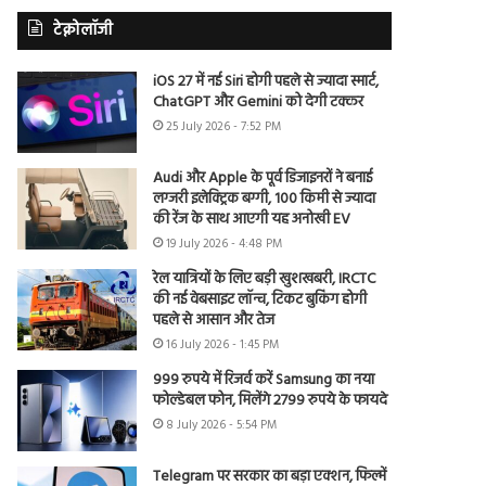
टेक्नोलॉजी
iOS 27 में नई Siri होगी पहले से ज्यादा स्मार्ट,
ChatGPT और Gemini को देगी टक्कर
25 July 2026 - 7:52 PM
Audi और Apple के पूर्व डिजाइनरों ने बनाई
लग्जरी इलेक्ट्रिक बग्गी, 100 किमी से ज्यादा
की रेंज के साथ आएगी यह अनोखी EV
19 July 2026 - 4:48 PM
रेल यात्रियों के लिए बड़ी खुशखबरी, IRCTC
की नई वेबसाइट लॉन्च, टिकट बुकिंग होगी
पहले से आसान और तेज
16 July 2026 - 1:45 PM
999 रुपये में रिजर्व करें Samsung का नया
फोल्डेबल फोन, मिलेंगे 2799 रुपये के फायदे
8 July 2026 - 5:54 PM
Telegram पर सरकार का बड़ा एक्शन, फिल्में