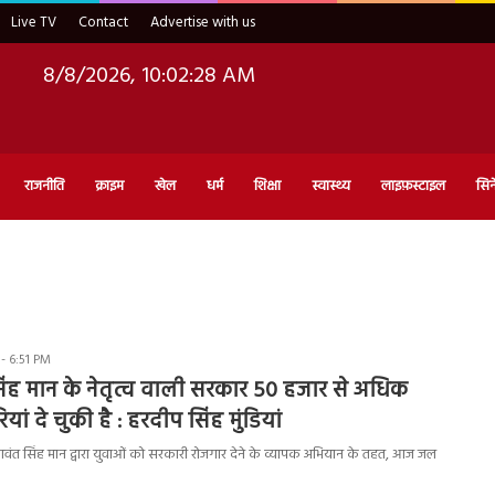
Live TV
Contact
Advertise with us
8/8/2026, 10:02:29 AM
राजनीति
क्राइम
खेल
धर्म
शिक्षा
स्वास्थ्य
लाइफ़स्टाइल
सिन
- 6:51 PM
ंह मान के नेतृत्व वाली सरकार 50 हजार से अधिक
ां दे चुकी है : हरदीप सिंह मुंडियां
 भगवंत सिंह मान द्वारा युवाओं को सरकारी रोजगार देने के व्यापक अभियान के तहत, आज जल