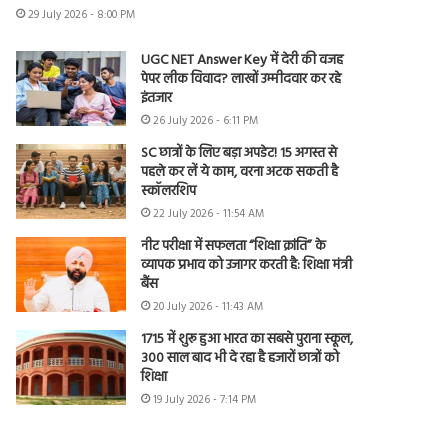
29 July 2026 - 8:00 PM
UGC NET Answer Key में देरी की वजह
पेपर लीक विवाद? लाखों उम्मीदवार कर रहे
इंतजार
26 July 2026 - 6:11 PM
SC छात्रों के लिए बड़ा अपडेट! 15 अगस्त से
पहले कर लें ये काम, वरना अटक सकती है
स्कॉलरशिप
22 July 2026 - 11:54 AM
नीट परीक्षा में सफलता “शिक्षा क्रांति” के
व्यापक प्रभाव को उजागर करती है: शिक्षा मंत्री
बैंस
20 July 2026 - 11:43 AM
1715 में शुरू हुआ भारत का सबसे पुराना स्कूल,
300 साल बाद भी दे रहा है हजारों छात्रों को
शिक्षा
19 July 2026 - 7:14 PM