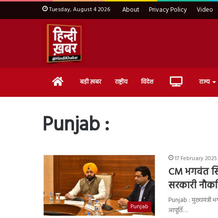
Tuesday, August 4 2026
About
Privacy Policy
Video
Home
Live
बड़ी ख़बर
राष्ट्रीय
विदेश
राज्य
TV
Punjab :
17 February 2025 
CM भगवंत सि
सरकारी नौकरिय
Punjab : मुख्यमंत्री
Punjab
आपूर्ति…