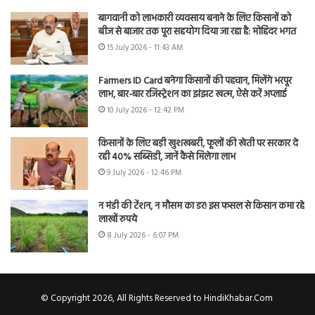
बागवानी को लाभकारी व्यवसाय बनाने के लिए किसानों को
बीज से बाजार तक पूरा सहयोग दिया जा रहा है: मोहिंदर भगत
15 July 2026 - 11:43 AM
Farmers ID Card बनेगा किसानों की पहचान, मिलेंगे भरपूर
लाभ, बार-बार रजिस्ट्रेशन का झंझट खत्म, ऐसे करें अप्लाई
10 July 2026 - 12:42 PM
किसानों के लिए बड़ी खुशखबरी, फूलों की खेती पर सरकार दे
रही 40% सब्सिडी, जानें कैसे मिलेगा लाभ
9 July 2026 - 12:46 PM
न मंडी की टेंशन, न मौसम का डर! इस फसल से किसान कमा रहे
लाखों रुपये
8 July 2026 - 6:07 PM
© Copyright 2026, All Rights Reserved to HindiKhabar.Com