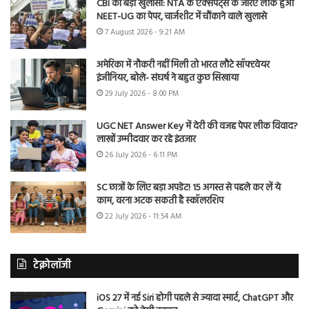
CBI का बड़ा खुलासा: NTA के एक्सपर्ट्स के जरिए लीक हुआ
NEET-UG का पेपर, चार्जशीट में चौंकाने वाले खुलासे
7 August 2026 - 9:21 AM
अमेरिका में नौकरी नहीं मिली तो भारत लौटे सॉफ्टवेयर
इंजीनियर, बोले- संघर्ष ने बहुत कुछ सिखाया
29 July 2026 - 8:00 PM
UGC NET Answer Key में देरी की वजह पेपर लीक विवाद?
लाखों उम्मीदवार कर रहे इंतजार
26 July 2026 - 6:11 PM
SC छात्रों के लिए बड़ा अपडेट! 15 अगस्त से पहले कर लें ये
काम, वरना अटक सकती है स्कॉलरशिप
22 July 2026 - 11:54 AM
टेक्नोलॉजी
iOS 27 में नई Siri होगी पहले से ज्यादा स्मार्ट, ChatGPT और