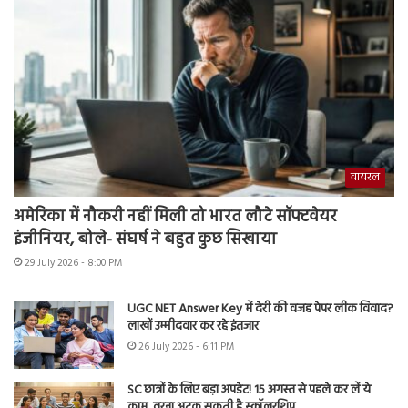
वायरल
अमेरिका में नौकरी नहीं मिली तो भारत लौटे सॉफ्टवेयर
इंजीनियर, बोले- संघर्ष ने बहुत कुछ सिखाया
29 July 2026 - 8:00 PM
UGC NET Answer Key में देरी की वजह पेपर लीक विवाद?
लाखों उम्मीदवार कर रहे इंतजार
26 July 2026 - 6:11 PM
SC छात्रों के लिए बड़ा अपडेट! 15 अगस्त से पहले कर लें ये
काम, वरना अटक सकती है स्कॉलरशिप