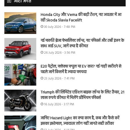
ऑटो जगत
Honda City और Verna की बढ़ी टेंशन, नए अवतार में आ
रही Skoda Slavia Facelift
30 July 2026 - 7:48 PM
नई मारुति ब्रेजा फेसलिफ्ट लॉन्च, नए फीचर्स और टर्बो इंजन के
साथ आई SUV, जानें क्या है कीमत
26 July 2026 - 3:56 PM
E20 पेट्रोल, फ्लेक्स फ्यूल या EV कार? नई गाड़ी खरीदने से
पहले जानें किसमें है ज्यादा फायदा
23 July 2026 - 7:41 PM
Triumph की लिमिटेड एडिशन बाइक लॉन्च के लिए तैयार, 21
लाख रुपये कीमत में मिलेंगे प्रीमियम फीचर्स
16 July 2026 - 3:17 PM
जानिए Hazard Light का क्या काम है, कब और कैसे करें
इसका इस्तेमाल, ज्यादातर लोग नहीं जानते सही तरीका