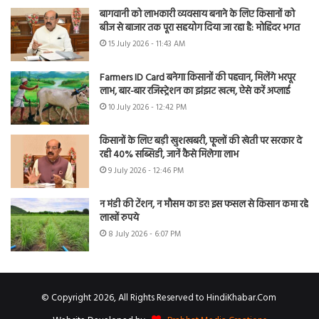
बागवानी को लाभकारी व्यवसाय बनाने के लिए किसानों को
बीज से बाजार तक पूरा सहयोग दिया जा रहा है: मोहिंदर भगत
15 July 2026 - 11:43 AM
Farmers ID Card बनेगा किसानों की पहचान, मिलेंगे भरपूर
लाभ, बार-बार रजिस्ट्रेशन का झंझट खत्म, ऐसे करें अप्लाई
10 July 2026 - 12:42 PM
किसानों के लिए बड़ी खुशखबरी, फूलों की खेती पर सरकार दे
रही 40% सब्सिडी, जानें कैसे मिलेगा लाभ
9 July 2026 - 12:46 PM
न मंडी की टेंशन, न मौसम का डर! इस फसल से किसान कमा रहे
लाखों रुपये
8 July 2026 - 6:07 PM
© Copyright 2026, All Rights Reserved to HindiKhabar.Com