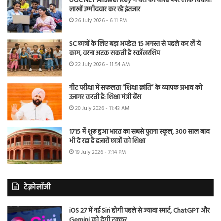
UGC NET Answer Key में देरी की वजह पेपर लीक विवाद?
लाखों उम्मीदवार कर रहे इंतजार
26 July 2026 - 6:11 PM
SC छात्रों के लिए बड़ा अपडेट! 15 अगस्त से पहले कर लें ये
काम, वरना अटक सकती है स्कॉलरशिप
22 July 2026 - 11:54 AM
नीट परीक्षा में सफलता “शिक्षा क्रांति” के व्यापक प्रभाव को
उजागर करती है: शिक्षा मंत्री बैंस
20 July 2026 - 11:43 AM
1715 में शुरू हुआ भारत का सबसे पुराना स्कूल, 300 साल बाद
भी दे रहा है हजारों छात्रों को शिक्षा
19 July 2026 - 7:14 PM
टेक्नोलॉजी
iOS 27 में नई Siri होगी पहले से ज्यादा स्मार्ट, ChatGPT और
Gemini को देगी टक्कर