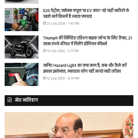
E20 पेट्रोल, फ्लेक्स फ्यूल या EV कार? नई गाड़ी खरीदने से
पहले जानें किसमें है ज्यादा फायदा
23 July 2026 - 7:41 PM
Triumph की लिमिटेड एडिशन बाइक लॉन्च के लिए तैयार, 21
लाख रुपये कीमत में मिलेंगे प्रीमियम फीचर्स
16 July 2026 - 3:17 PM
जानिए Hazard Light का क्या काम है, कब और कैसे करें
इसका इस्तेमाल, ज्यादातर लोग नहीं जानते सही तरीका
12 July 2026 - 6:14 PM
खेत खलिहान