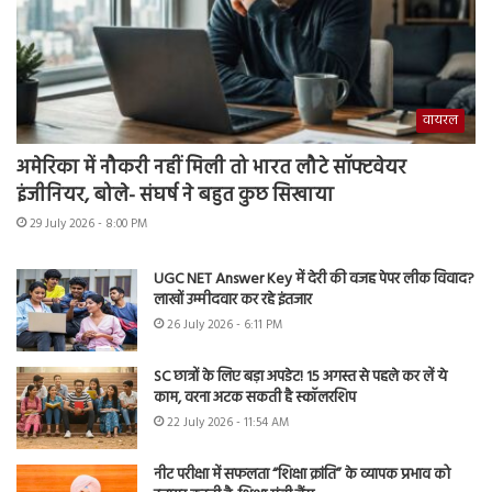
वायरल
अमेरिका में नौकरी नहीं मिली तो भारत लौटे सॉफ्टवेयर
इंजीनियर, बोले- संघर्ष ने बहुत कुछ सिखाया
29 July 2026 - 8:00 PM
UGC NET Answer Key में देरी की वजह पेपर लीक विवाद?
लाखों उम्मीदवार कर रहे इंतजार
26 July 2026 - 6:11 PM
SC छात्रों के लिए बड़ा अपडेट! 15 अगस्त से पहले कर लें ये
काम, वरना अटक सकती है स्कॉलरशिप
22 July 2026 - 11:54 AM
नीट परीक्षा में सफलता “शिक्षा क्रांति” के व्यापक प्रभाव को