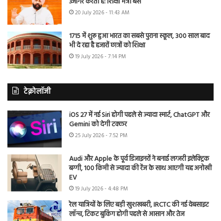
उजागर करती है: शिक्षा मंत्री बैंस
20 July 2026 - 11:43 AM
1715 में शुरू हुआ भारत का सबसे पुराना स्कूल, 300 साल बाद
भी दे रहा है हजारों छात्रों को शिक्षा
19 July 2026 - 7:14 PM
टेक्नोलॉजी
iOS 27 में नई Siri होगी पहले से ज्यादा स्मार्ट, ChatGPT और
Gemini को देगी टक्कर
25 July 2026 - 7:52 PM
Audi और Apple के पूर्व डिजाइनरों ने बनाई लग्जरी इलेक्ट्रिक
बग्गी, 100 किमी से ज्यादा की रेंज के साथ आएगी यह अनोखी
EV
19 July 2026 - 4:48 PM
रेल यात्रियों के लिए बड़ी खुशखबरी, IRCTC की नई वेबसाइट
लॉन्च, टिकट बुकिंग होगी पहले से आसान और तेज