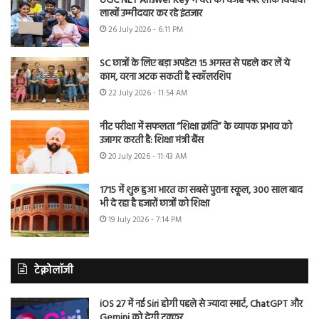
UGC NET Answer Key में देरी की वजह पेपर लीक विवाद?
लाखों उम्मीदवार कर रहे इंतजार
26 July 2026 - 6:11 PM
SC छात्रों के लिए बड़ा अपडेट! 15 अगस्त से पहले कर लें ये
काम, वरना अटक सकती है स्कॉलरशिप
22 July 2026 - 11:54 AM
नीट परीक्षा में सफलता “शिक्षा क्रांति” के व्यापक प्रभाव को
उजागर करती है: शिक्षा मंत्री बैंस
20 July 2026 - 11:43 AM
1715 में शुरू हुआ भारत का सबसे पुराना स्कूल, 300 साल बाद
भी दे रहा है हजारों छात्रों को शिक्षा
19 July 2026 - 7:14 PM
टेक्नोलॉजी
iOS 27 में नई Siri होगी पहले से ज्यादा स्मार्ट, ChatGPT और
Gemini को देगी टक्कर