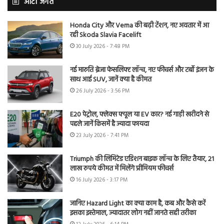
ऑटो जगत
Honda City और Verna की बढ़ी टेंशन, नए अवतार में आ
रही Skoda Slavia Facelift
30 July 2026 - 7:48 PM
नई मारुति ब्रेजा फेसलिफ्ट लॉन्च, नए फीचर्स और टर्बो इंजन के
साथ आई SUV, जानें क्या है कीमत
26 July 2026 - 3:56 PM
E20 पेट्रोल, फ्लेक्स फ्यूल या EV कार? नई गाड़ी खरीदने से
पहले जानें किसमें है ज्यादा फायदा
23 July 2026 - 7:41 PM
Triumph की लिमिटेड एडिशन बाइक लॉन्च के लिए तैयार, 21
लाख रुपये कीमत में मिलेंगे प्रीमियम फीचर्स
16 July 2026 - 3:17 PM
जानिए Hazard Light का क्या काम है, कब और कैसे करें
इसका इस्तेमाल, ज्यादातर लोग नहीं जानते सही तरीका