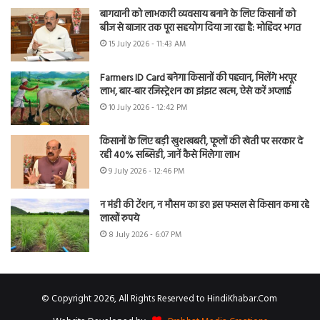
बागवानी को लाभकारी व्यवसाय बनाने के लिए किसानों को
बीज से बाजार तक पूरा सहयोग दिया जा रहा है: मोहिंदर भगत
15 July 2026 - 11:43 AM
Farmers ID Card बनेगा किसानों की पहचान, मिलेंगे भरपूर
लाभ, बार-बार रजिस्ट्रेशन का झंझट खत्म, ऐसे करें अप्लाई
10 July 2026 - 12:42 PM
किसानों के लिए बड़ी खुशखबरी, फूलों की खेती पर सरकार दे
रही 40% सब्सिडी, जानें कैसे मिलेगा लाभ
9 July 2026 - 12:46 PM
न मंडी की टेंशन, न मौसम का डर! इस फसल से किसान कमा रहे
लाखों रुपये
8 July 2026 - 6:07 PM
© Copyright 2026, All Rights Reserved to HindiKhabar.Com