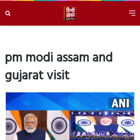
Search
M
for
8/8/2026, 5:07:54 PM
pm modi assam and
gujarat visit