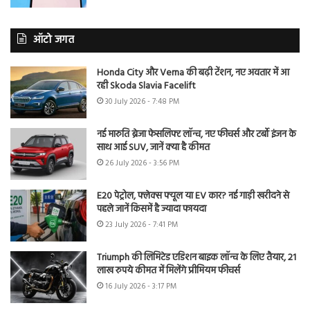
ऑटो जगत
Honda City और Verna की बढ़ी टेंशन, नए अवतार में आ
रही Skoda Slavia Facelift
30 July 2026 - 7:48 PM
नई मारुति ब्रेजा फेसलिफ्ट लॉन्च, नए फीचर्स और टर्बो इंजन के
साथ आई SUV, जानें क्या है कीमत
26 July 2026 - 3:56 PM
E20 पेट्रोल, फ्लेक्स फ्यूल या EV कार? नई गाड़ी खरीदने से
पहले जानें किसमें है ज्यादा फायदा
23 July 2026 - 7:41 PM
Triumph की लिमिटेड एडिशन बाइक लॉन्च के लिए तैयार, 21
लाख रुपये कीमत में मिलेंगे प्रीमियम फीचर्स
16 July 2026 - 3:17 PM