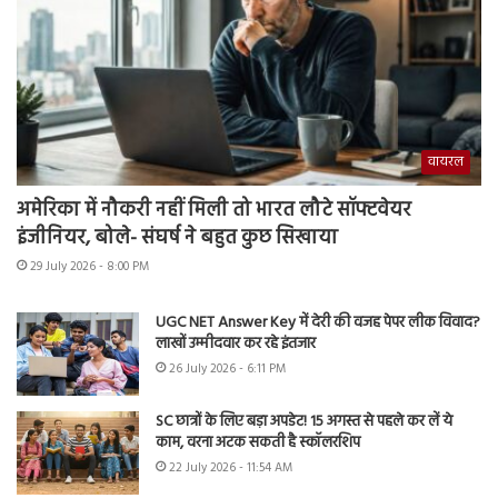
वायरल
अमेरिका में नौकरी नहीं मिली तो भारत लौटे सॉफ्टवेयर
इंजीनियर, बोले- संघर्ष ने बहुत कुछ सिखाया
29 July 2026 - 8:00 PM
UGC NET Answer Key में देरी की वजह पेपर लीक विवाद?
लाखों उम्मीदवार कर रहे इंतजार
26 July 2026 - 6:11 PM
SC छात्रों के लिए बड़ा अपडेट! 15 अगस्त से पहले कर लें ये
काम, वरना अटक सकती है स्कॉलरशिप
22 July 2026 - 11:54 AM