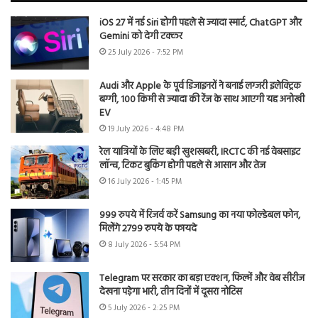
iOS 27 में नई Siri होगी पहले से ज्यादा स्मार्ट, ChatGPT और
Gemini को देगी टक्कर
25 July 2026 - 7:52 PM
Audi और Apple के पूर्व डिजाइनरों ने बनाई लग्जरी इलेक्ट्रिक
बग्गी, 100 किमी से ज्यादा की रेंज के साथ आएगी यह अनोखी
EV
19 July 2026 - 4:48 PM
रेल यात्रियों के लिए बड़ी खुशखबरी, IRCTC की नई वेबसाइट
लॉन्च, टिकट बुकिंग होगी पहले से आसान और तेज
16 July 2026 - 1:45 PM
999 रुपये में रिजर्व करें Samsung का नया फोल्डेबल फोन,
मिलेंगे 2799 रुपये के फायदे
8 July 2026 - 5:54 PM
Telegram पर सरकार का बड़ा एक्शन, फिल्में और वेब सीरीज
देखना पड़ेगा भारी, तीन दिनों में दूसरा नोटिस
5 July 2026 - 2:25 PM