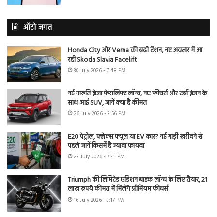
ऑटो जगत
Honda City और Verna की बढ़ी टेंशन, नए अवतार में आ
रही Skoda Slavia Facelift
30 July 2026 - 7:48 PM
नई मारुति ब्रेजा फेसलिफ्ट लॉन्च, नए फीचर्स और टर्बो इंजन के
साथ आई SUV, जानें क्या है कीमत
26 July 2026 - 3:56 PM
E20 पेट्रोल, फ्लेक्स फ्यूल या EV कार? नई गाड़ी खरीदने से
पहले जानें किसमें है ज्यादा फायदा
23 July 2026 - 7:41 PM
Triumph की लिमिटेड एडिशन बाइक लॉन्च के लिए तैयार, 21
लाख रुपये कीमत में मिलेंगे प्रीमियम फीचर्स
16 July 2026 - 3:17 PM