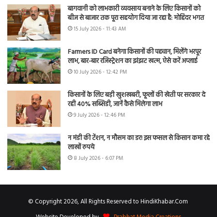
बागवानी को लाभकारी व्यवसाय बनाने के लिए किसानों को
बीज से बाजार तक पूरा सहयोग दिया जा रहा है: मोहिंदर भगत
15 July 2026 - 11:43 AM
Farmers ID Card बनेगा किसानों की पहचान, मिलेंगे भरपूर
लाभ, बार-बार रजिस्ट्रेशन का झंझट खत्म, ऐसे करें अप्लाई
10 July 2026 - 12:42 PM
किसानों के लिए बड़ी खुशखबरी, फूलों की खेती पर सरकार दे
रही 40% सब्सिडी, जानें कैसे मिलेगा लाभ
9 July 2026 - 12:46 PM
न मंडी की टेंशन, न मौसम का डर! इस फसल से किसान कमा रहे
लाखों रुपये
8 July 2026 - 6:07 PM
© Copyright 2026, All Rights Reserved to HindiKhabar.Com