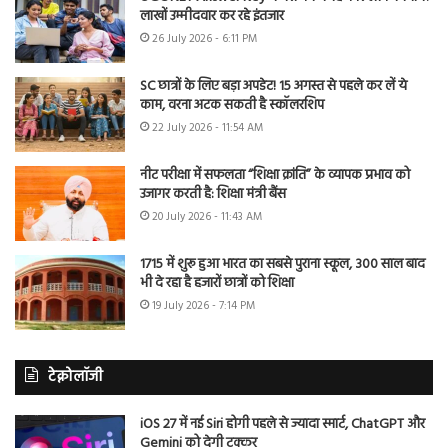
लाखों उम्मीदवार कर रहे इंतजार
26 July 2026 - 6:11 PM
SC छात्रों के लिए बड़ा अपडेट! 15 अगस्त से पहले कर लें ये
काम, वरना अटक सकती है स्कॉलरशिप
22 July 2026 - 11:54 AM
नीट परीक्षा में सफलता “शिक्षा क्रांति” के व्यापक प्रभाव को
उजागर करती है: शिक्षा मंत्री बैंस
20 July 2026 - 11:43 AM
1715 में शुरू हुआ भारत का सबसे पुराना स्कूल, 300 साल बाद
भी दे रहा है हजारों छात्रों को शिक्षा
19 July 2026 - 7:14 PM
टेक्नोलॉजी
iOS 27 में नई Siri होगी पहले से ज्यादा स्मार्ट, ChatGPT और
Gemini को देगी टक्कर