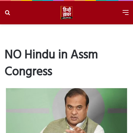
Search
M
for
8/7/2026, 4:41:11 AM
NO Hindu in Assm
Congress