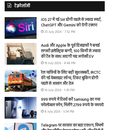
टेक्नोलॉजी
iOS 27 में नई Siri होगी पहले से ज्यादा स्मार्ट,
ChatGPT और Gemini को देगी टक्कर
25 July 2026 - 7:52 PM
Audi और Apple के पूर्व डिजाइनरों ने बनाई
लग्जरी इलेक्ट्रिक बग्गी, 100 किमी से ज्यादा
की रेंज के साथ आएगी यह अनोखी EV
19 July 2026 - 4:48 PM
रेल यात्रियों के लिए बड़ी खुशखबरी, IRCTC
की नई वेबसाइट लॉन्च, टिकट बुकिंग होगी
पहले से आसान और तेज
16 July 2026 - 1:45 PM
999 रुपये में रिजर्व करें Samsung का नया
फोल्डेबल फोन, मिलेंगे 2799 रुपये के फायदे
8 July 2026 - 5:54 PM
Telegram पर सरकार का बड़ा एक्शन, फिल्में