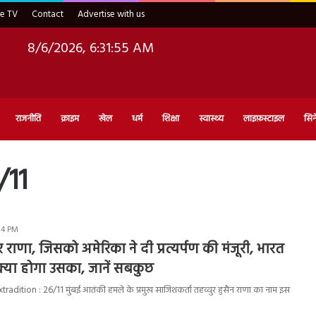
ve TV
Contact
Advertise with us
8/6/2026, 6:31:56 AM
राजनीति
क्राइम
खेल
धर्म
शिक्षा
स्वास्थ्य
लाइफ़स्टाइल
सिन
/11
:14 PM
र राणा, जिसको अमेरिका ने दी प्रत्यर्पण की मंजूरी, भारत
क्या होगा उसका, जानें सबकुछ
dition : 26/11 मुंबई आतंकी हमले के प्रमुख साजिशकर्ता तहव्वुर हुसैन राणा का नाम इस