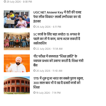
29 July 2026 - 8:00 PM
UGC NET Answer Key में देरी की वजह
पेपर लीक विवाद? लाखों उम्मीदवार कर रहे
इंतजार
26 July 2026 - 6:11 PM
SC छात्रों के लिए बड़ा अपडेट! 15 अगस्त से
पहले कर लें ये काम, वरना अटक सकती है
स्कॉलरशिप
22 July 2026 - 11:54 AM
नीट परीक्षा में सफलता “शिक्षा क्रांति” के
व्यापक प्रभाव को उजागर करती है: शिक्षा मंत्री
बैंस
20 July 2026 - 11:43 AM
1715 में शुरू हुआ भारत का सबसे पुराना स्कूल,
300 साल बाद भी दे रहा है हजारों छात्रों को
शिक्षा
19 July 2026 - 7:14 PM