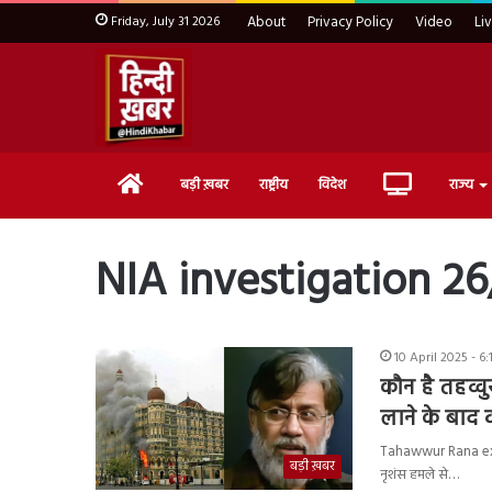
Friday, July 31 2026
About
Privacy Policy
Video
Li
Home
Live
बड़ी ख़बर
राष्ट्रीय
विदेश
राज्य
TV
NIA investigation 26
10 April 2025 - 6
कौन है तहव्वु
लाने के बाद 
Tahawwur Rana extra
बड़ी ख़बर
नृशंस हमले से…