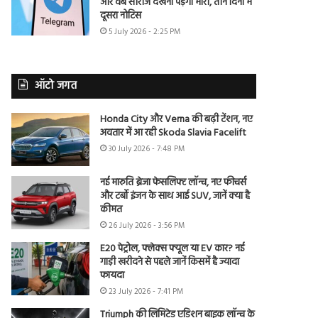
और वेब सीरीज देखना पड़ेगा भारी, तीन दिनों में
दूसरा नोटिस
5 July 2026 - 2:25 PM
ऑटो जगत
Honda City और Verna की बढ़ी टेंशन, नए
अवतार में आ रही Skoda Slavia Facelift
30 July 2026 - 7:48 PM
नई मारुति ब्रेजा फेसलिफ्ट लॉन्च, नए फीचर्स
और टर्बो इंजन के साथ आई SUV, जानें क्या है
कीमत
26 July 2026 - 3:56 PM
E20 पेट्रोल, फ्लेक्स फ्यूल या EV कार? नई
गाड़ी खरीदने से पहले जानें किसमें है ज्यादा
फायदा
23 July 2026 - 7:41 PM
Triumph की लिमिटेड एडिशन बाइक लॉन्च के