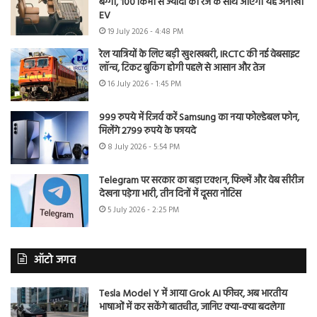
बग्गी, 100 किमी से ज्यादा की रेंज के साथ आएगी यह अनोखी
EV
19 July 2026 - 4:48 PM
रेल यात्रियों के लिए बड़ी खुशखबरी, IRCTC की नई वेबसाइट
लॉन्च, टिकट बुकिंग होगी पहले से आसान और तेज
16 July 2026 - 1:45 PM
999 रुपये में रिजर्व करें Samsung का नया फोल्डेबल फोन,
मिलेंगे 2799 रुपये के फायदे
8 July 2026 - 5:54 PM
Telegram पर सरकार का बड़ा एक्शन, फिल्में और वेब सीरीज
देखना पड़ेगा भारी, तीन दिनों में दूसरा नोटिस
5 July 2026 - 2:25 PM
ऑटो जगत
Tesla Model Y में आया Grok AI फीचर, अब भारतीय
भाषाओं में कर सकेंगे बातचीत, जानिए क्या-क्या बदलेगा