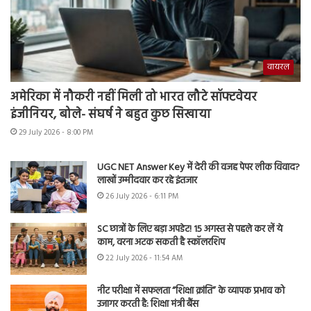
वायरल
अमेरिका में नौकरी नहीं मिली तो भारत लौटे सॉफ्टवेयर
इंजीनियर, बोले- संघर्ष ने बहुत कुछ सिखाया
29 July 2026 - 8:00 PM
UGC NET Answer Key में देरी की वजह पेपर लीक विवाद?
लाखों उम्मीदवार कर रहे इंतजार
26 July 2026 - 6:11 PM
SC छात्रों के लिए बड़ा अपडेट! 15 अगस्त से पहले कर लें ये
काम, वरना अटक सकती है स्कॉलरशिप
22 July 2026 - 11:54 AM
नीट परीक्षा में सफलता “शिक्षा क्रांति” के व्यापक प्रभाव को
उजागर करती है: शिक्षा मंत्री बैंस