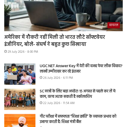
वायरल
अमेरिका में नौकरी नहीं मिली तो भारत लौटे सॉफ्टवेयर
इंजीनियर, बोले- संघर्ष ने बहुत कुछ सिखाया
29 July 2026 - 8:00 PM
UGC NET Answer Key में देरी की वजह पेपर लीक विवाद?
लाखों उम्मीदवार कर रहे इंतजार
26 July 2026 - 6:11 PM
SC छात्रों के लिए बड़ा अपडेट! 15 अगस्त से पहले कर लें ये
काम, वरना अटक सकती है स्कॉलरशिप
22 July 2026 - 11:54 AM
नीट परीक्षा में सफलता “शिक्षा क्रांति” के व्यापक प्रभाव को
उजागर करती है: शिक्षा मंत्री बैंस