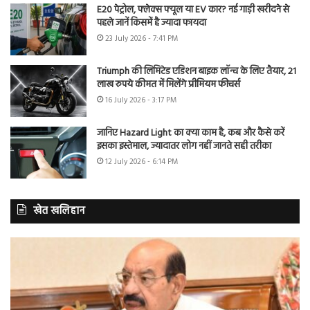
E20 पेट्रोल, फ्लेक्स फ्यूल या EV कार? नई गाड़ी खरीदने से
पहले जानें किसमें है ज्यादा फायदा
23 July 2026 - 7:41 PM
Triumph की लिमिटेड एडिशन बाइक लॉन्च के लिए तैयार, 21
लाख रुपये कीमत में मिलेंगे प्रीमियम फीचर्स
16 July 2026 - 3:17 PM
जानिए Hazard Light का क्या काम है, कब और कैसे करें
इसका इस्तेमाल, ज्यादातर लोग नहीं जानते सही तरीका
12 July 2026 - 6:14 PM
खेत खलिहान