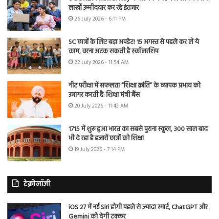
लाखों उम्मीदवार कर रहे इंतजार
26 July 2026 - 6:11 PM
SC छात्रों के लिए बड़ा अपडेट! 15 अगस्त से पहले कर लें ये
काम, वरना अटक सकती है स्कॉलरशिप
22 July 2026 - 11:54 AM
नीट परीक्षा में सफलता “शिक्षा क्रांति” के व्यापक प्रभाव को
उजागर करती है: शिक्षा मंत्री बैंस
20 July 2026 - 11:43 AM
1715 में शुरू हुआ भारत का सबसे पुराना स्कूल, 300 साल बाद
भी दे रहा है हजारों छात्रों को शिक्षा
19 July 2026 - 7:14 PM
टेक्नोलॉजी
iOS 27 में नई Siri होगी पहले से ज्यादा स्मार्ट, ChatGPT और
Gemini को देगी टक्कर