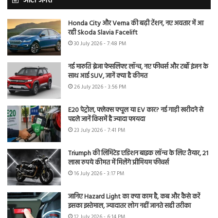
ऑटो जगत
Honda City और Verna की बढ़ी टेंशन, नए अवतार में आ
रही Skoda Slavia Facelift
30 July 2026 - 7:48 PM
नई मारुति ब्रेजा फेसलिफ्ट लॉन्च, नए फीचर्स और टर्बो इंजन के
साथ आई SUV, जानें क्या है कीमत
26 July 2026 - 3:56 PM
E20 पेट्रोल, फ्लेक्स फ्यूल या EV कार? नई गाड़ी खरीदने से
पहले जानें किसमें है ज्यादा फायदा
23 July 2026 - 7:41 PM
Triumph की लिमिटेड एडिशन बाइक लॉन्च के लिए तैयार, 21
लाख रुपये कीमत में मिलेंगे प्रीमियम फीचर्स
16 July 2026 - 3:17 PM
जानिए Hazard Light का क्या काम है, कब और कैसे करें
इसका इस्तेमाल, ज्यादातर लोग नहीं जानते सही तरीका
12 July 2026 - 6:14 PM