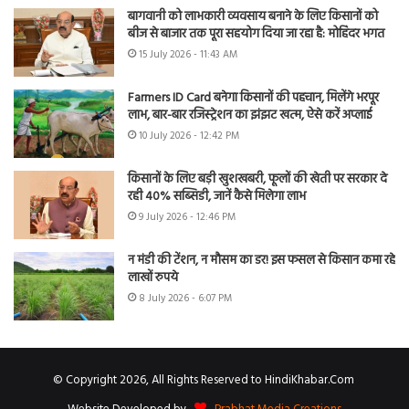
बागवानी को लाभकारी व्यवसाय बनाने के लिए किसानों को
बीज से बाजार तक पूरा सहयोग दिया जा रहा है: मोहिंदर भगत
15 July 2026 - 11:43 AM
Farmers ID Card बनेगा किसानों की पहचान, मिलेंगे भरपूर
लाभ, बार-बार रजिस्ट्रेशन का झंझट खत्म, ऐसे करें अप्लाई
10 July 2026 - 12:42 PM
किसानों के लिए बड़ी खुशखबरी, फूलों की खेती पर सरकार दे
रही 40% सब्सिडी, जानें कैसे मिलेगा लाभ
9 July 2026 - 12:46 PM
न मंडी की टेंशन, न मौसम का डर! इस फसल से किसान कमा रहे
लाखों रुपये
8 July 2026 - 6:07 PM
© Copyright 2026, All Rights Reserved to HindiKhabar.Com