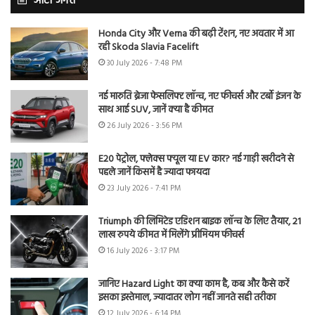
ऑटो जगत
Honda City और Verna की बढ़ी टेंशन, नए अवतार में आ
रही Skoda Slavia Facelift
30 July 2026 - 7:48 PM
नई मारुति ब्रेजा फेसलिफ्ट लॉन्च, नए फीचर्स और टर्बो इंजन के
साथ आई SUV, जानें क्या है कीमत
26 July 2026 - 3:56 PM
E20 पेट्रोल, फ्लेक्स फ्यूल या EV कार? नई गाड़ी खरीदने से
पहले जानें किसमें है ज्यादा फायदा
23 July 2026 - 7:41 PM
Triumph की लिमिटेड एडिशन बाइक लॉन्च के लिए तैयार, 21
लाख रुपये कीमत में मिलेंगे प्रीमियम फीचर्स
16 July 2026 - 3:17 PM
जानिए Hazard Light का क्या काम है, कब और कैसे करें
इसका इस्तेमाल, ज्यादातर लोग नहीं जानते सही तरीका
12 July 2026 - 6:14 PM