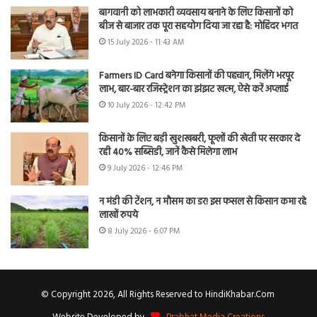
बागवानी को लाभकारी व्यवसाय बनाने के लिए किसानों को
बीज से बाजार तक पूरा सहयोग दिया जा रहा है: मोहिंदर भगत
15 July 2026 - 11:43 AM
Farmers ID Card बनेगा किसानों की पहचान, मिलेंगे भरपूर
लाभ, बार-बार रजिस्ट्रेशन का झंझट खत्म, ऐसे करें अप्लाई
10 July 2026 - 12:42 PM
किसानों के लिए बड़ी खुशखबरी, फूलों की खेती पर सरकार दे
रही 40% सब्सिडी, जानें कैसे मिलेगा लाभ
9 July 2026 - 12:46 PM
न मंडी की टेंशन, न मौसम का डर! इस फसल से किसान कमा रहे
लाखों रुपये
8 July 2026 - 6:07 PM
© Copyright 2026, All Rights Reserved to HindiKhabar.Com