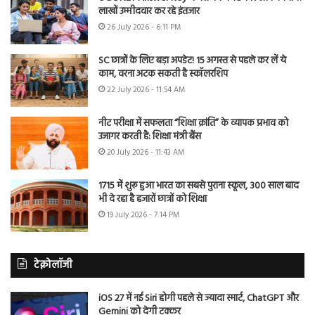
लाखों उम्मीदवार कर रहे इंतजार
26 July 2026 - 6:11 PM
SC छात्रों के लिए बड़ा अपडेट! 15 अगस्त से पहले कर लें ये
काम, वरना अटक सकती है स्कॉलरशिप
22 July 2026 - 11:54 AM
नीट परीक्षा में सफलता “शिक्षा क्रांति” के व्यापक प्रभाव को
उजागर करती है: शिक्षा मंत्री बैंस
20 July 2026 - 11:43 AM
1715 में शुरू हुआ भारत का सबसे पुराना स्कूल, 300 साल बाद
भी दे रहा है हजारों छात्रों को शिक्षा
19 July 2026 - 7:14 PM
टेक्नोलॉजी
iOS 27 में नई Siri होगी पहले से ज्यादा स्मार्ट, ChatGPT और
Gemini को देगी टक्कर