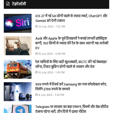
टेक्नोलॉजी
iOS 27 में नई Siri होगी पहले से ज्यादा स्मार्ट, ChatGPT और
Gemini को देगी टक्कर
25 July 2026 - 7:52 PM
Audi और Apple के पूर्व डिजाइनरों ने बनाई लग्जरी इलेक्ट्रिक
बग्गी, 100 किमी से ज्यादा की रेंज के साथ आएगी यह अनोखी
EV
19 July 2026 - 4:48 PM
रेल यात्रियों के लिए बड़ी खुशखबरी, IRCTC की नई वेबसाइट
लॉन्च, टिकट बुकिंग होगी पहले से आसान और तेज
16 July 2026 - 1:45 PM
999 रुपये में रिजर्व करें Samsung का नया फोल्डेबल फोन,
मिलेंगे 2799 रुपये के फायदे
8 July 2026 - 5:54 PM
Telegram पर सरकार का बड़ा एक्शन, फिल्में और वेब सीरीज
देखना पड़ेगा भारी, तीन दिनों में दूसरा नोटिस