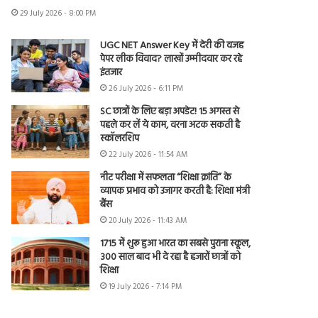
29 July 2026 - 8:00 PM
UGC NET Answer Key में देरी की वजह
पेपर लीक विवाद? लाखों उम्मीदवार कर रहे
इंतजार
26 July 2026 - 6:11 PM
SC छात्रों के लिए बड़ा अपडेट! 15 अगस्त से
पहले कर लें ये काम, वरना अटक सकती है
स्कॉलरशिप
22 July 2026 - 11:54 AM
नीट परीक्षा में सफलता “शिक्षा क्रांति” के
व्यापक प्रभाव को उजागर करती है: शिक्षा मंत्री
बैंस
20 July 2026 - 11:43 AM
1715 में शुरू हुआ भारत का सबसे पुराना स्कूल,
300 साल बाद भी दे रहा है हजारों छात्रों को
शिक्षा
19 July 2026 - 7:14 PM