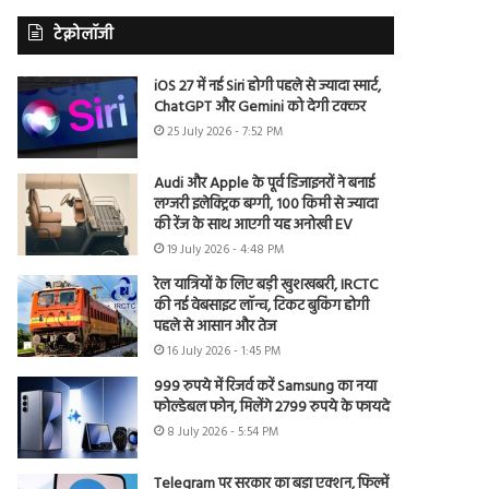
टेक्नोलॉजी
iOS 27 में नई Siri होगी पहले से ज्यादा स्मार्ट,
ChatGPT और Gemini को देगी टक्कर
25 July 2026 - 7:52 PM
Audi और Apple के पूर्व डिजाइनरों ने बनाई
लग्जरी इलेक्ट्रिक बग्गी, 100 किमी से ज्यादा
की रेंज के साथ आएगी यह अनोखी EV
19 July 2026 - 4:48 PM
रेल यात्रियों के लिए बड़ी खुशखबरी, IRCTC
की नई वेबसाइट लॉन्च, टिकट बुकिंग होगी
पहले से आसान और तेज
16 July 2026 - 1:45 PM
999 रुपये में रिजर्व करें Samsung का नया
फोल्डेबल फोन, मिलेंगे 2799 रुपये के फायदे
8 July 2026 - 5:54 PM
Telegram पर सरकार का बड़ा एक्शन, फिल्में