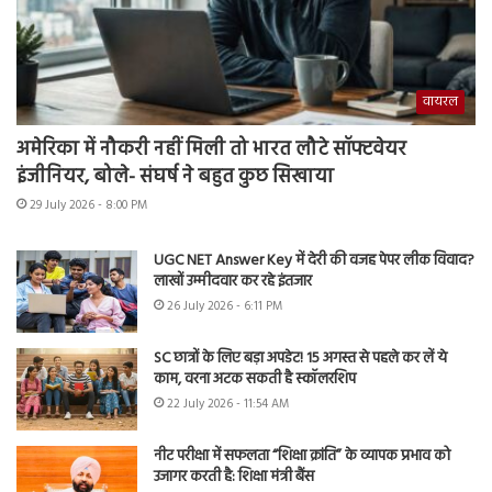
वायरल
अमेरिका में नौकरी नहीं मिली तो भारत लौटे सॉफ्टवेयर
इंजीनियर, बोले- संघर्ष ने बहुत कुछ सिखाया
29 July 2026 - 8:00 PM
UGC NET Answer Key में देरी की वजह पेपर लीक विवाद?
लाखों उम्मीदवार कर रहे इंतजार
26 July 2026 - 6:11 PM
SC छात्रों के लिए बड़ा अपडेट! 15 अगस्त से पहले कर लें ये
काम, वरना अटक सकती है स्कॉलरशिप
22 July 2026 - 11:54 AM
नीट परीक्षा में सफलता “शिक्षा क्रांति” के व्यापक प्रभाव को
उजागर करती है: शिक्षा मंत्री बैंस